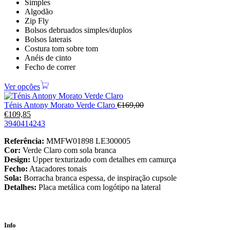
Simples
Algodão
Zip Fly
Bolsos debruados simples/duplos
Bolsos laterais
Costura tom sobre tom
Anéis de cinto
Fecho de correr
Ver opções
Ténis Antony Morato Verde Claro
€
169,00
€
109,85
39
40
41
42
43
Referência:
MMFW01898 LE300005
Cor:
Verde Claro com sola branca
Design:
Upper texturizado com detalhes em camurça
Fecho:
Atacadores tonais
Sola:
Borracha branca espessa, de inspiração cupsole
Detalhes:
Placa metálica com logótipo na lateral
Info