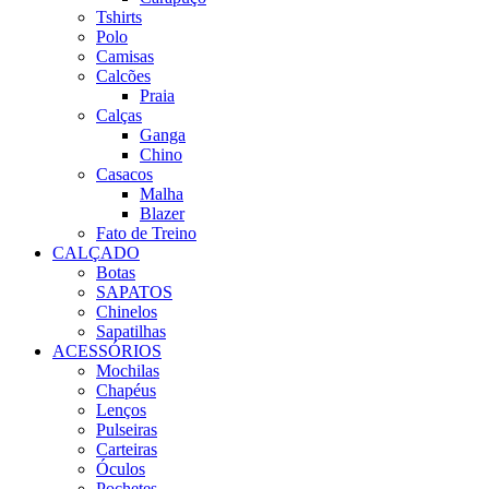
Tshirts
Polo
Camisas
Calcões
Praia
Calças
Ganga
Chino
Casacos
Malha
Blazer
Fato de Treino
CALÇADO
Botas
SAPATOS
Chinelos
Sapatilhas
ACESSÓRIOS
Mochilas
Chapéus
Lenços
Pulseiras
Carteiras
Óculos
Pochetes