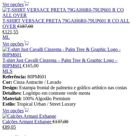
Ver opções
T-SHIRT VERSACE PRETA 79GAH6R0-79UP601 R CO ALL
OVER
€
187,00
€
121,55
M
L
Ver opções
T-shirt Just Cavalli Cinzenta – Palm Tree & Graphic Logo –
80PM601
€
165,00
M
L
S
Referência:
80PM601
Cor:
Cinza Antracite / Lavado
Design:
Estampa frontal de palmeira e gráfico artístico nas costas
Detalhes:
Logótipo em contraste verde menta
Material:
100% Algodão Premium
Estilo:
Tropical Urban / Street Luxury
Ver opções
Calções Armani Exhange
€
137,00
€
89,05