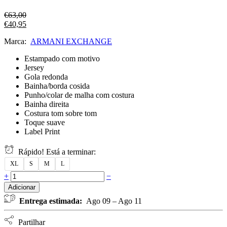
€
63,00
€
40,95
Marca:
ARMANI EXCHANGE
Estampado com motivo
Jersey
Gola redonda
Bainha/borda cosida
Punho/colar de malha com costura
Bainha direita
Costura tom sobre tom
Toque suave
Label Print
Rápido! Está a terminar:
XL
S
M
L
+
−
Adicionar
Entrega estimada:
Ago 09 – Ago 11
Partilhar