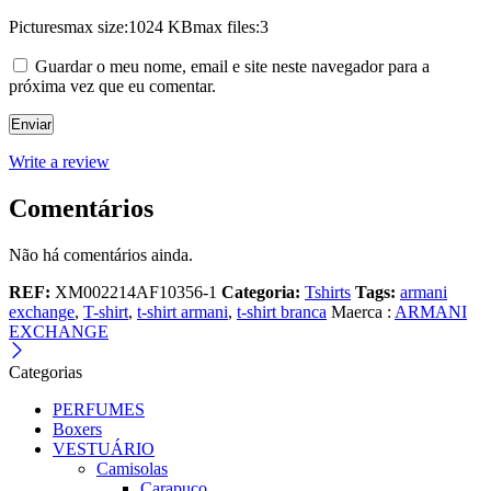
Pictures
max size:1024 KB
max files:3
Guardar o meu nome, email e site neste navegador para a
próxima vez que eu comentar.
Write a review
Comentários
Não há comentários ainda.
REF:
XM002214AF10356-1
Categoria:
Tshirts
Tags:
armani
exchange
,
T-shirt
,
t-shirt armani
,
t-shirt branca
Maerca :
ARMANI
EXCHANGE
Categorias
PERFUMES
Boxers
VESTUÁRIO
Camisolas
Carapuço