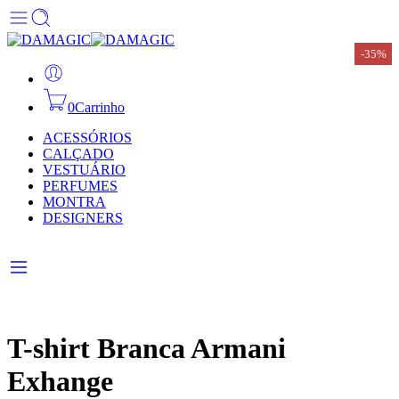
-35%
-35%
-35%
-35%
-35%
-35%
0
Carrinho
ACESSÓRIOS
CALÇADO
VESTUÁRIO
PERFUMES
MONTRA
DESIGNERS
T-shirt Branca Armani
Exhange