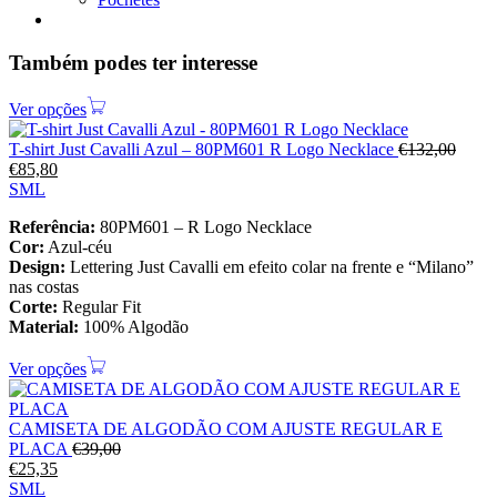
Também podes ter interesse
Ver opções
T-shirt Just Cavalli Azul – 80PM601 R Logo Necklace
€
132,00
€
85,80
S
M
L
Referência:
80PM601 – R Logo Necklace
Cor:
Azul‑céu
Design:
Lettering Just Cavalli em efeito colar na frente e “Milano”
nas costas
Corte:
Regular Fit
Material:
100% Algodão
Ver opções
CAMISETA DE ALGODÃO COM AJUSTE REGULAR E
PLACA
€
39,00
€
25,35
S
M
L