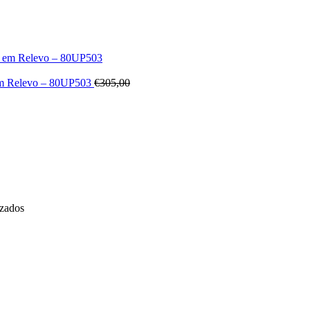
 em Relevo – 80UP503
€
305,00
izados