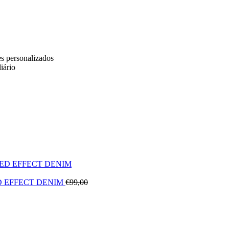
es personalizados
iário
D EFFECT DENIM
€
99,00