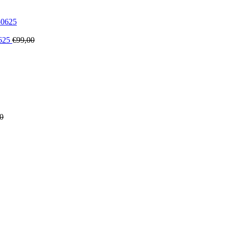
0625
€
99,00
0