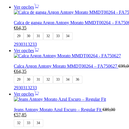
Ver opções
Calça de ganga Argon Antony Morato MMDT00264 – FA75
€
64,35
29
30
31
32
33
34
29
30
31
32
33
Ver opções
Calça Argon Antony Morato MMDT00264 – FA750627
€
99,0
€
64,35
29
30
31
32
33
34
36
29
30
31
32
33
Ver opções
Jeans Antony Morato Azul Escuro – Regular Fit
€
89,00
€
57,85
32
33
34