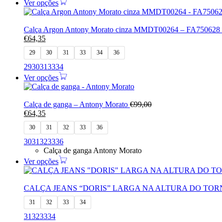
Ver opções
Calça Argon Antony Morato cinza MMDT00264 – FA750628
€
64,35
29
30
31
33
34
36
29
30
31
33
34
Ver opções
Calça de ganga – Antony Morato
€
99,00
€
64,35
30
31
32
33
36
30
31
32
33
36
Calça de ganga Antony Morato
Ver opções
CALÇA JEANS “DORIS” LARGA NA ALTURA DO TO
31
32
33
34
31
32
33
34