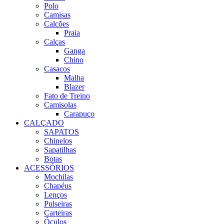
Polo
Camisas
Calcões
Praia
Calças
Ganga
Chino
Casacos
Malha
Blazer
Fato de Treino
Camisolas
Carapuço
CALÇADO
SAPATOS
Chinelos
Sapatilhas
Botas
ACESSÓRIOS
Mochilas
Chapéus
Lenços
Pulseiras
Carteiras
Óculos