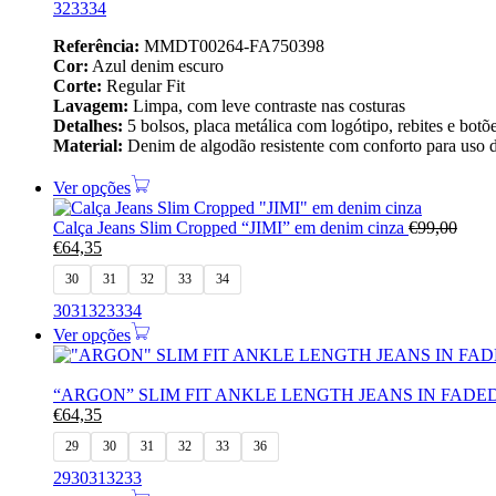
32
33
34
Referência:
MMDT00264-FA750398
Cor:
Azul denim escuro
Corte:
Regular Fit
Lavagem:
Limpa, com leve contraste nas costuras
Detalhes:
5 bolsos, placa metálica com logótipo, rebites e botõ
Material:
Denim de algodão resistente com conforto para uso d
Ver opções
Calça Jeans Slim Cropped “JIMI” em denim cinza
€
99,00
€
64,35
30
31
32
33
34
30
31
32
33
34
Ver opções
“ARGON” SLIM FIT ANKLE LENGTH JEANS IN FADE
€
64,35
29
30
31
32
33
36
29
30
31
32
33