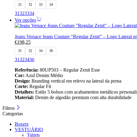
31
32
33
34
31
32
33
34
Ver opções
Jeans Versace Jeans Couture “Regular Zenit” – Logo Lateral
€
198,25
31
32
34
36
31
32
34
36
Referência:
80UP503 – Regular Zenit Esse
Cor:
Azul Denim Médio
Design:
Branding vertical em relevo na lateral da perna
Corte:
Regular Fit
Detalhes:
Estilo 5 bolsos com acabamentos metálicos personal
Material:
Denim de algodão premium com alta durabilidade
Filtros
Categorias
Boxers
VESTUÁRIO
Tshirts