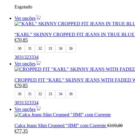
Esgotado
Ver opções
“KARL” SKINNY CROPPED FIT JEANS IN TRUE BLU
€
70,85
30
31
32
33
34
36
30
31
32
33
34
Ver opções
CROPPED FIT “KARL” SKINNY JEANS WITH FADED
€
70,85
30
31
32
33
34
36
30
31
32
33
34
Ver opções
Calça Jeans Slim Cropped “JIMI” com Corrente
€
119,00
€
77,35