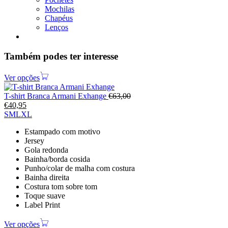
Mochilas
Chapéus
Lenços
Também podes ter interesse
Ver opções
T-shirt Branca Armani Exhange
€
63,00
€
40,95
S
M
L
XL
Estampado com motivo
Jersey
Gola redonda
Bainha/borda cosida
Punho/colar de malha com costura
Bainha direita
Costura tom sobre tom
Toque suave
Label Print
Ver opções