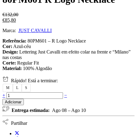
€
132,00
€
85,80
Marca:
JUST CAVALLI
Referência:
80PM601 – R Logo Necklace
Cor:
Azul‑céu
Design:
Lettering Just Cavalli em efeito colar na frente e “Milano”
nas costas
Corte:
Regular Fit
Material:
100% Algodão
Rápido! Está a terminar:
M
L
S
+
−
Adicionar
Entrega estimada:
Ago 08 – Ago 10
Partilhar