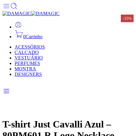
-35%
-35%
-35%
-35%
-35%
-35%
-35%
0
Carrinho
ACESSÓRIOS
CALÇADO
VESTUÁRIO
PERFUMES
MONTRA
DESIGNERS
T-shirt Just Cavalli Azul –
80PM601 R Logo Necklace