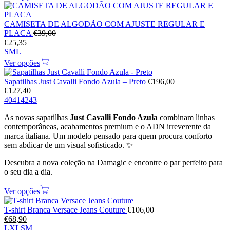
CAMISETA DE ALGODÃO COM AJUSTE REGULAR E
PLACA
€
39,00
€
25,35
S
M
L
Ver opções
Sapatilhas Just Cavalli Fondo Azula – Preto
€
196,00
€
127,40
40
41
42
43
As novas sapatilhas
Just Cavalli Fondo Azula
combinam linhas
contemporâneas, acabamentos premium e o ADN irreverente da
marca italiana. Um modelo pensado para quem procura conforto
sem abdicar de um visual sofisticado. ✨
Descubra a nova coleção na Damagic e encontre o par perfeito para
o seu dia a dia.
Ver opções
T-shirt Branca Versace Jeans Couture
€
106,00
€
68,90
L
XL
S
M