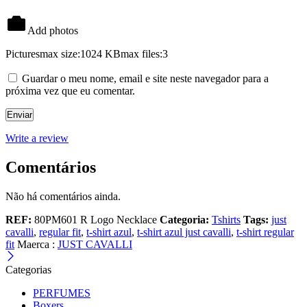
Add photos
Pictures
max size:1024 KB
max files:3
Guardar o meu nome, email e site neste navegador para a
próxima vez que eu comentar.
Write a review
Comentários
Não há comentários ainda.
REF:
80PM601 R Logo Necklace
Categoria:
Tshirts
Tags:
just
cavalli
,
regular fit
,
t-shirt azul
,
t-shirt azul just cavalli
,
t-shirt regular
fit
Maerca :
JUST CAVALLI
Categorias
PERFUMES
Boxers