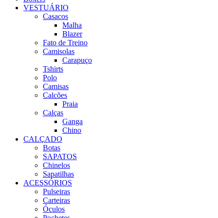
VESTUÁRIO
Casacos
Malha
Blazer
Fato de Treino
Camisolas
Carapuço
Tshirts
Polo
Camisas
Calcões
Praia
Calças
Ganga
Chino
CALÇADO
Botas
SAPATOS
Chinelos
Sapatilhas
ACESSÓRIOS
Pulseiras
Carteiras
Óculos
Pochetes