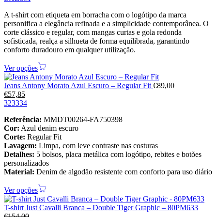
A t-shirt com etiqueta em borracha com o logótipo da marca
personifica a elegância refinada e a simplicidade contemporânea. O
corte clássico e regular, com mangas curtas e gola redonda
sofisticada, realça a silhueta de forma equilibrada, garantindo
conforto duradouro em qualquer utilização.
Ver opções
Jeans Antony Morato Azul Escuro – Regular Fit
€
89,00
€
57,85
32
33
34
Referência:
MMDT00264-FA750398
Cor:
Azul denim escuro
Corte:
Regular Fit
Lavagem:
Limpa, com leve contraste nas costuras
Detalhes:
5 bolsos, placa metálica com logótipo, rebites e botões
personalizados
Material:
Denim de algodão resistente com conforto para uso diário
Ver opções
T-shirt Just Cavalli Branca – Double Tiger Graphic – 80PM633
€
154,00