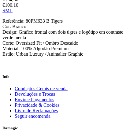
€
100,10
S
M
L
Referência: 80PM633 B Tigers
Cor: Branco
Design: Gráfico frontal com dois tigres e logótipo em contraste
verde menta
Corte: Oversized Fit / Ombro Descaído
Material: 100% Algodão Premium
Estilo: Urban Luxury / Animalier Graphic
Info
Condições Gerais de venda
Devoluções e Trocas
Envio e Pagamentos
Privacidade & Cookies
Livro de Reclamações
Seguir encomenda
Damagic