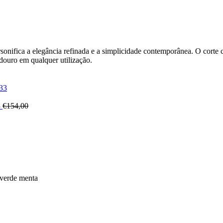
onifica a elegância refinada e a simplicidade contemporânea. O corte c
adouro em qualquer utilização.
3
€
154,00
 verde menta