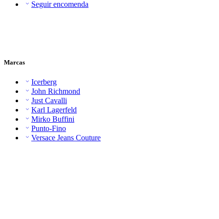
Seguir encomenda
Marcas
Icerberg
John Richmond
Just Cavalli
Karl Lagerfeld
Mirko Buffini
Punto-Fino
Versace Jeans Couture