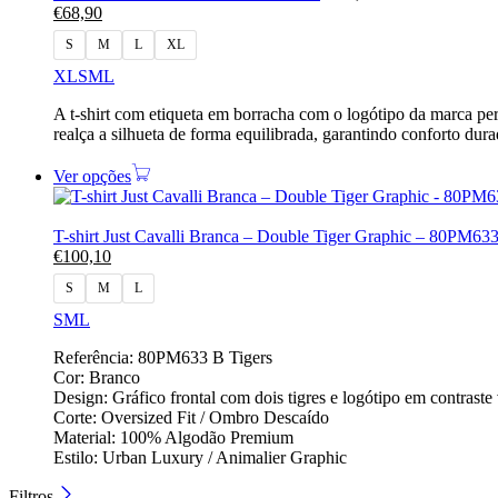
€
68,90
S
M
L
XL
XL
S
M
L
A t-shirt com etiqueta em borracha com o logótipo da marca pers
realça a silhueta de forma equilibrada, garantindo conforto dur
Ver opções
T-shirt Just Cavalli Branca – Double Tiger Graphic – 80PM63
€
100,10
S
M
L
S
M
L
Referência: 80PM633 B Tigers
Cor: Branco
Design: Gráfico frontal com dois tigres e logótipo em contraste
Corte: Oversized Fit / Ombro Descaído
Material: 100% Algodão Premium
Estilo: Urban Luxury / Animalier Graphic
Filtros