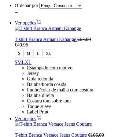
Ordenar por
...
Ver opções
T-shirt Branca Armani Exhange
€
63,00
€
40,95
S
M
L
XL
S
M
L
XL
Estampado com motivo
Jersey
Gola redonda
Bainha/borda cosida
Punho/colar de malha com costura
Bainha direita
Costura tom sobre tom
Toque suave
Label Print
Ver opções
T-shirt Branca Versace Jeans Couture
€
106,00