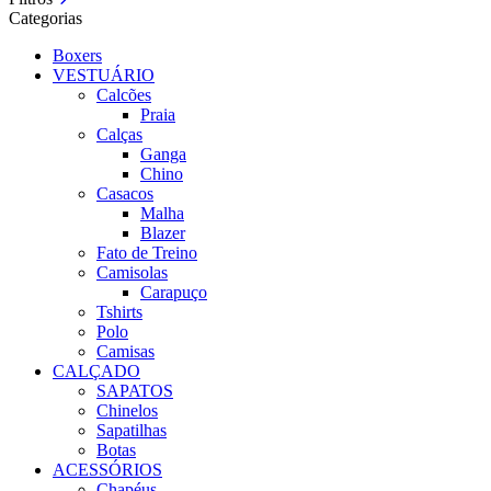
Categorias
Boxers
VESTUÁRIO
Calcões
Praia
Calças
Ganga
Chino
Casacos
Malha
Blazer
Fato de Treino
Camisolas
Carapuço
Tshirts
Polo
Camisas
CALÇADO
SAPATOS
Chinelos
Sapatilhas
Botas
ACESSÓRIOS
Chapéus