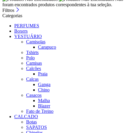
foram encontrados produtos correspondentes à tua seleção.
Filtros
Categorias
PERFUMES
Boxers
VESTUÁRIO
Camisolas
Carapuço
Tshirts
Polo
Camisas
Calcões
Praia
Calças
Ganga
Chino
Casacos
Malha
Blazer
Fato de Treino
CALÇADO
Botas
SAPATOS
Chinelos