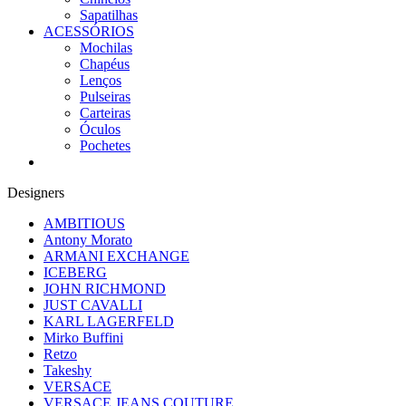
Sapatilhas
ACESSÓRIOS
Mochilas
Chapéus
Lenços
Pulseiras
Carteiras
Óculos
Pochetes
Designers
AMBITIOUS
Antony Morato
ARMANI EXCHANGE
ICEBERG
JOHN RICHMOND
JUST CAVALLI
KARL LAGERFELD
Mirko Buffini
Retzo
Takeshy
VERSACE
VERSACE JEANS COUTURE