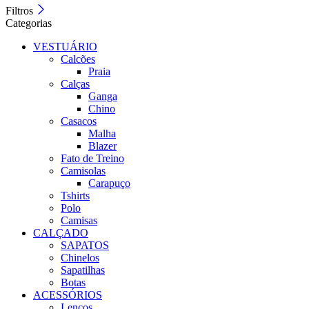
Filtros
Categorias
VESTUÁRIO
Calcões
Praia
Calças
Ganga
Chino
Casacos
Malha
Blazer
Fato de Treino
Camisolas
Carapuço
Tshirts
Polo
Camisas
CALÇADO
SAPATOS
Chinelos
Sapatilhas
Botas
ACESSÓRIOS
Lenços