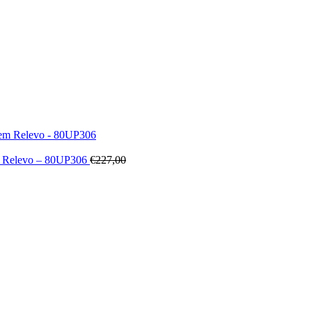
em Relevo – 80UP306
€
227,00