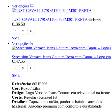
Ver opções
JUST CAVALLI 79OAIT06 79PM301 PRETA
€
210,00
€
136,50
S
M
L
S
M
L
Ver opções
Sweatshirt Versace Jeans Couture Roxa com Capuz – Logo 
€
147,55
S
M
L
S
M
L
Referência:
80UP306
Cor:
Roxo / Lilás
Design:
Logo Versace Jeans Couture em relevo tonal na frente
Corte:
Regular / Relaxed Fit
Detalhes:
Capuz com cordão, punhos e bainha canelados
Material:
Algodão premium com conforto e durabilidade