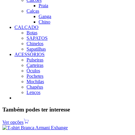
Calcões
Praia
Calças
Ganga
Chino
CALÇADO
Botas
SAPATOS
Chinelos
Sapatilhas
ACESSÓRIOS
Pulseiras
Carteiras
Óculos
Pochetes
Mochilas
Chapéus
Lenços
Também podes ter interesse
Ver opções