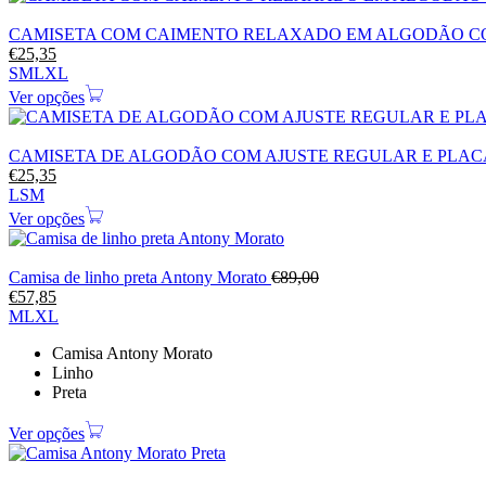
CAMISETA COM CAIMENTO RELAXADO EM ALGODÃO C
€
25,35
S
M
L
XL
Ver opções
CAMISETA DE ALGODÃO COM AJUSTE REGULAR E PLA
€
25,35
L
S
M
Ver opções
Camisa de linho preta Antony Morato
€
89,00
€
57,85
M
L
XL
Camisa Antony Morato
Linho
Preta
Ver opções