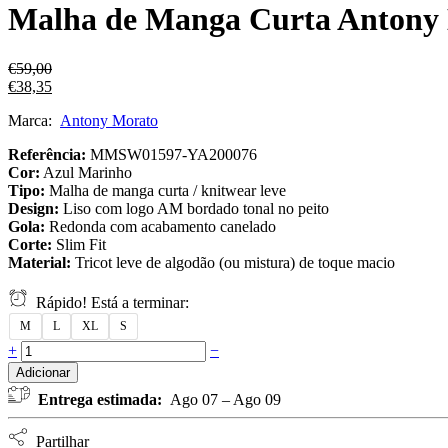
Malha de Manga Curta Antony
€
59,00
€
38,35
Marca:
Antony Morato
Referência:
MMSW01597-YA200076
Cor:
Azul Marinho
Tipo:
Malha de manga curta / knitwear leve
Design:
Liso com logo AM bordado tonal no peito
Gola:
Redonda com acabamento canelado
Corte:
Slim Fit
Material:
Tricot leve de algodão (ou mistura) de toque macio
Rápido! Está a terminar:
M
L
XL
S
+
−
Adicionar
Entrega estimada:
Ago 07 – Ago 09
Partilhar