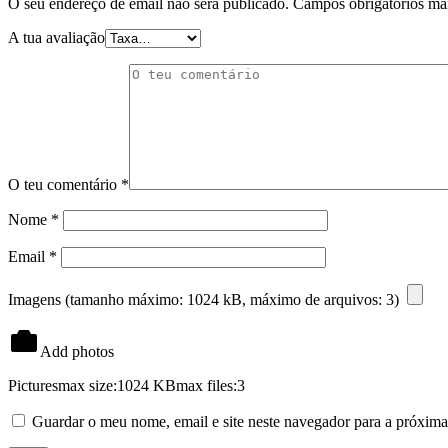
O seu endereço de email não será publicado.
Campos obrigatórios m
A tua avaliação
O teu comentário
*
Nome
*
Email
*
Imagens (tamanho máximo: 1024 kB, máximo de arquivos: 3)
Add photos
Pictures
max size:1024 KB
max files:3
Guardar o meu nome, email e site neste navegador para a próxima