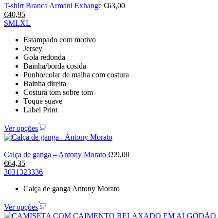
T-shirt Branca Armani Exhange
€
63,00
€
40,95
S
M
L
XL
Estampado com motivo
Jersey
Gola redonda
Bainha/borda cosida
Punho/colar de malha com costura
Bainha direita
Costura tom sobre tom
Toque suave
Label Print
Ver opções
Calça de ganga – Antony Morato
€
99,00
€
64,35
30
31
32
33
36
Calça de ganga Antony Morato
Ver opções