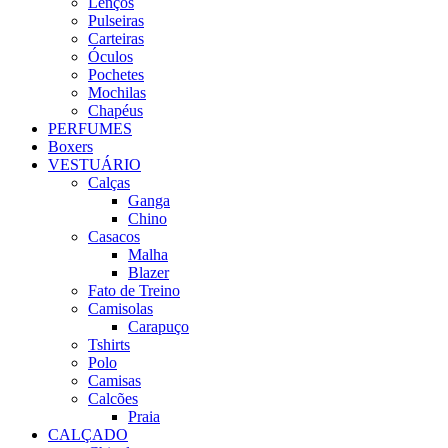
Lenços
Pulseiras
Carteiras
Óculos
Pochetes
Mochilas
Chapéus
PERFUMES
Boxers
VESTUÁRIO
Calças
Ganga
Chino
Casacos
Malha
Blazer
Fato de Treino
Camisolas
Carapuço
Tshirts
Polo
Camisas
Calcões
Praia
CALÇADO