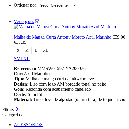
Ordenar por
...
Ver opções
Malha de Manga Curta Antony Morato Azul Marinho
€
59,00
€
38,35
S
M
L
XL
S
M
L
XL
Referência:
MMSW01597-YA200076
Cor:
Azul Marinho
Tipo:
Malha de manga curta / knitwear leve
Design:
Liso com logo AM bordado tonal no peito
Gola:
Redonda com acabamento canelado
Corte:
Slim Fit
Material:
Tricot leve de algodão (ou mistura) de toque macio
Filtros
Categorias
ACESSÓRIOS