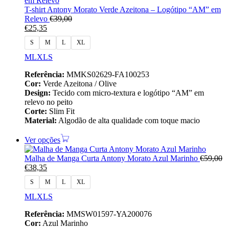
T-shirt Antony Morato Verde Azeitona – Logótipo “AM” em
Relevo
€
39,00
€
25,35
S
M
L
XL
M
L
XL
S
Referência:
MMKS02629-FA100253
Cor:
Verde Azeitona / Olive
Design:
Tecido com micro-textura e logótipo “AM” em
relevo no peito
Corte:
Slim Fit
Material:
Algodão de alta qualidade com toque macio
Ver opções
Malha de Manga Curta Antony Morato Azul Marinho
€
59,00
€
38,35
S
M
L
XL
M
L
XL
S
Referência:
MMSW01597-YA200076
Cor:
Azul Marinho