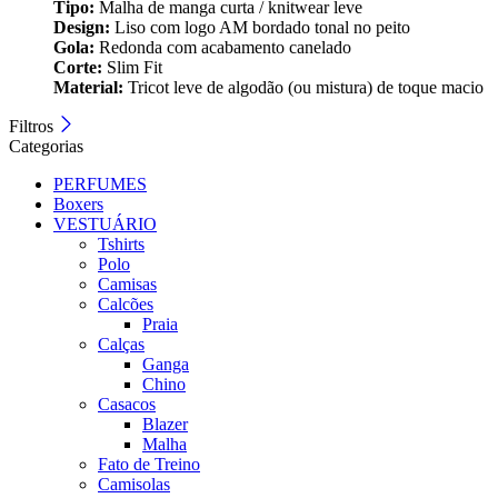
Tipo:
Malha de manga curta / knitwear leve
Design:
Liso com logo AM bordado tonal no peito
Gola:
Redonda com acabamento canelado
Corte:
Slim Fit
Material:
Tricot leve de algodão (ou mistura) de toque macio
Filtros
Categorias
PERFUMES
Boxers
VESTUÁRIO
Tshirts
Polo
Camisas
Calcões
Praia
Calças
Ganga
Chino
Casacos
Blazer
Malha
Fato de Treino
Camisolas