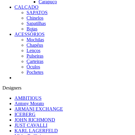
Carapuço
CALÇADO
SAPATOS
Chinelos
Sapatilhas
Botas
ACESSÓRIOS
Mochilas
Chapéus
Lenços
Pulseiras
Carteiras
Óculos
Pochetes
Designers
AMBITIOUS
Antony Morato
ARMANI EXCHANGE
ICEBERG
JOHN RICHMOND
JUST CAVALLI
KARL LAGERFELD