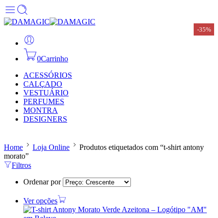
-35%
-35%
0
Carrinho
ACESSÓRIOS
CALÇADO
VESTUÁRIO
PERFUMES
MONTRA
DESIGNERS
Home
Loja Online
Produtos etiquetados com “t-shirt antony
morato”
Filtros
Ordenar por
Ver opções