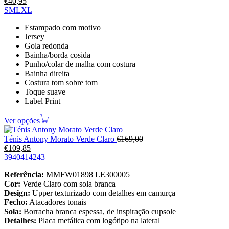
€
40,95
S
M
L
XL
Estampado com motivo
Jersey
Gola redonda
Bainha/borda cosida
Punho/colar de malha com costura
Bainha direita
Costura tom sobre tom
Toque suave
Label Print
Ver opções
Ténis Antony Morato Verde Claro
€
169,00
€
109,85
39
40
41
42
43
Referência:
MMFW01898 LE300005
Cor:
Verde Claro com sola branca
Design:
Upper texturizado com detalhes em camurça
Fecho:
Atacadores tonais
Sola:
Borracha branca espessa, de inspiração cupsole
Detalhes:
Placa metálica com logótipo na lateral