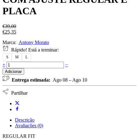
PLACA
€
39,00
€
25,35
Marca:
Antony Morato
Rápido! Está a terminar:
S
M
L
+
−
Adicionar
Entrega estimada:
Ago 08 – Ago 10
Partilhar
Descrição
Avaliações (0)
REGULAR FIT