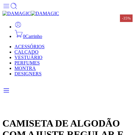
-35%
-35%
-35%
-35%
-35%
-35%
-35%
0
Carrinho
ACESSÓRIOS
CALÇADO
VESTUÁRIO
PERFUMES
MONTRA
DESIGNERS
CAMISETA DE ALGODÃO
COM AJUSTE REGULAR E