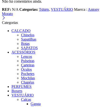
Não há comentários ainda.
REF:
N/A
Categorias:
Tshirts
,
VESTUÁRIO
Maerca :
Antony
Morato
Categorias
CALÇADO
Chinelos
Sapatilhas
Botas
SAPATOS
ACESSÓRIOS
Lenços
Pulseiras
Carteiras
Óculos
Pochetes
Mochilas
Chapéus
PERFUMES
Boxers
VESTUÁRIO
Calças
Ganga