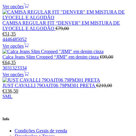
Ver opções
CAMISA REGULAR FIT “DENVER” EM MISTURA DE
LYOCELL E ALGODÃO
€
79,00
€
51,35
44
46
48
50
52
Ver opções
Calça Jeans Slim Cropped “JIMI” em denim cinza
€
99,00
€
64,35
30
31
32
33
34
Ver opções
JUST CAVALLI 79OAIT06 79PM301 PRETA
€
210,00
€
136,50
S
M
L
Info
Condições Gerais de venda