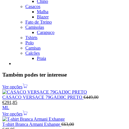
Chino
Casacos
Malha
Blazer
Fato de Treino
Camisolas
Carapuço
Tshirts
Polo
Camisas
Calcões
Praia
Também podes ter interesse
Ver opções
CASACO VERSACE 79GAI30C PRETO
€
449,00
€
291,85
M
L
Ver opções
T-shirt Branca Armani Exhange
€
63,00