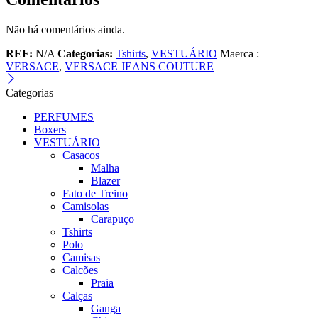
Não há comentários ainda.
REF:
N/A
Categorias:
Tshirts
,
VESTUÁRIO
Maerca :
VERSACE
,
VERSACE JEANS COUTURE
Categorias
PERFUMES
Boxers
VESTUÁRIO
Casacos
Malha
Blazer
Fato de Treino
Camisolas
Carapuço
Tshirts
Polo
Camisas
Calcões
Praia
Calças
Ganga