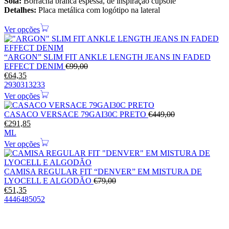
Sola:
Borracha branca espessa, de inspiração cupsole
Detalhes:
Placa metálica com logótipo na lateral
Ver opções
“ARGON” SLIM FIT ANKLE LENGTH JEANS IN FADED
EFFECT DENIM
€
99,00
€
64,35
29
30
31
32
33
Ver opções
CASACO VERSACE 79GAI30C PRETO
€
449,00
€
291,85
M
L
Ver opções
CAMISA REGULAR FIT “DENVER” EM MISTURA DE
LYOCELL E ALGODÃO
€
79,00
€
51,35
44
46
48
50
52