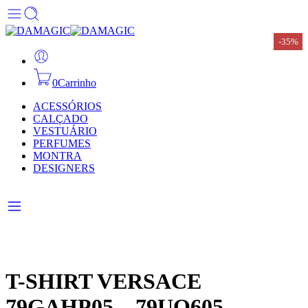
-35%
-35%
-35%
-35%
-35%
-35%
-35%
0
Carrinho
ACESSÓRIOS
CALÇADO
VESTUÁRIO
PERFUMES
MONTRA
DESIGNERS
T-SHIRT VERSACE
79GAHP05 – 79UO605