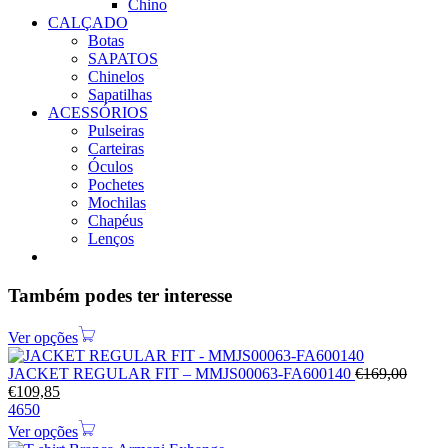
Chino
CALÇADO
Botas
SAPATOS
Chinelos
Sapatilhas
ACESSÓRIOS
Pulseiras
Carteiras
Óculos
Pochetes
Mochilas
Chapéus
Lenços
Também podes ter interesse
Ver opções
JACKET REGULAR FIT – MMJS00063-FA600140
€
169,00
€
109,85
46
50
Ver opções