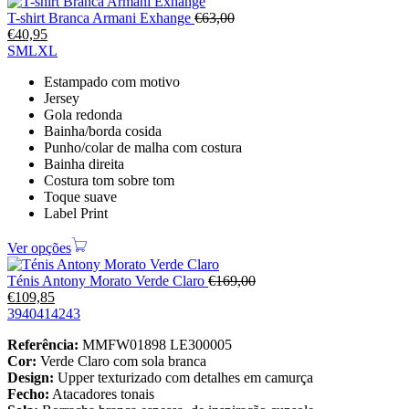
T-shirt Branca Armani Exhange
€
63,00
€
40,95
S
M
L
XL
Estampado com motivo
Jersey
Gola redonda
Bainha/borda cosida
Punho/colar de malha com costura
Bainha direita
Costura tom sobre tom
Toque suave
Label Print
Ver opções
Ténis Antony Morato Verde Claro
€
169,00
€
109,85
39
40
41
42
43
Referência:
MMFW01898 LE300005
Cor:
Verde Claro com sola branca
Design:
Upper texturizado com detalhes em camurça
Fecho:
Atacadores tonais