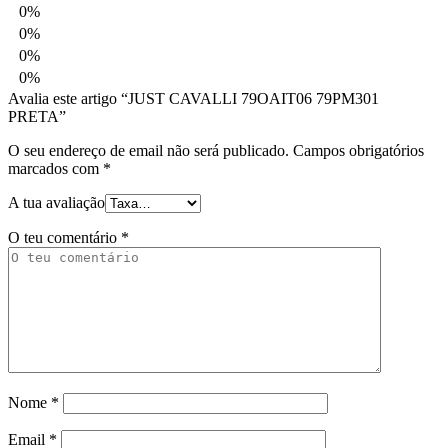
0%
0%
0%
0%
Avalia este artigo “JUST CAVALLI 79OAIT06 79PM301
PRETA”
O seu endereço de email não será publicado.
Campos obrigatórios
marcados com
*
A tua avaliação
O teu comentário
*
Nome
*
Email
*