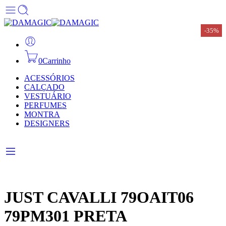
-35%
-35%
-35%
-35%
-35%
-35%
-35%
0
Carrinho
ACESSÓRIOS
CALÇADO
VESTUÁRIO
PERFUMES
MONTRA
DESIGNERS
JUST CAVALLI 79OAIT06
79PM301 PRETA