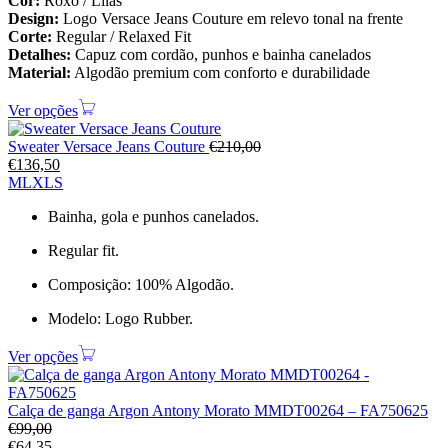
Cor:
Roxo / Lilás
Design:
Logo Versace Jeans Couture em relevo tonal na frente
Corte:
Regular / Relaxed Fit
Detalhes:
Capuz com cordão, punhos e bainha canelados
Material:
Algodão premium com conforto e durabilidade
Ver opções
Sweater Versace Jeans Couture
€
210,00
€
136,50
M
L
XL
S
Bainha, gola e punhos canelados.
Regular fit.
Composição: 100% Algodão.
Modelo: Logo Rubber.
Ver opções
Calça de ganga Argon Antony Morato MMDT00264 – FA750625
€
99,00
€
64,35