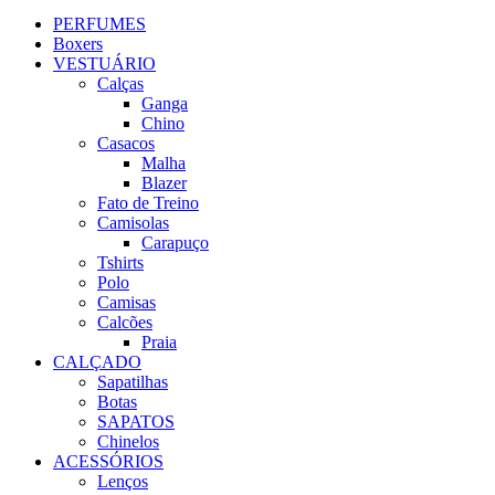
PERFUMES
Boxers
VESTUÁRIO
Calças
Ganga
Chino
Casacos
Malha
Blazer
Fato de Treino
Camisolas
Carapuço
Tshirts
Polo
Camisas
Calcões
Praia
CALÇADO
Sapatilhas
Botas
SAPATOS
Chinelos
ACESSÓRIOS
Lenços