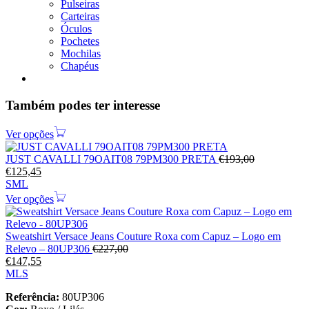
Pulseiras
Carteiras
Óculos
Pochetes
Mochilas
Chapéus
Também podes ter interesse
Ver opções
JUST CAVALLI 79OAIT08 79PM300 PRETA
€
193,00
€
125,45
S
M
L
Ver opções
Sweatshirt Versace Jeans Couture Roxa com Capuz – Logo em
Relevo – 80UP306
€
227,00
€
147,55
M
L
S
Referência:
80UP306