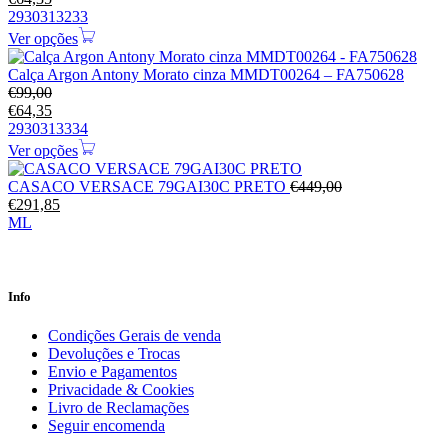
29
30
31
32
33
Ver opções
Calça Argon Antony Morato cinza MMDT00264 – FA750628
€
99,00
€
64,35
29
30
31
33
34
Ver opções
CASACO VERSACE 79GAI30C PRETO
€
449,00
€
291,85
M
L
Info
Condições Gerais de venda
Devoluções e Trocas
Envio e Pagamentos
Privacidade & Cookies
Livro de Reclamações
Seguir encomenda