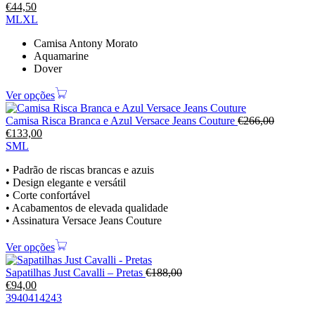
€
44,50
M
L
XL
Camisa Antony Morato
Aquamarine
Dover
Ver opções
Camisa Risca Branca e Azul Versace Jeans Couture
€
266,00
€
133,00
S
M
L
• Padrão de riscas brancas e azuis
• Design elegante e versátil
• Corte confortável
• Acabamentos de elevada qualidade
• Assinatura Versace Jeans Couture
Ver opções
Sapatilhas Just Cavalli – Pretas
€
188,00
€
94,00
39
40
41
42
43