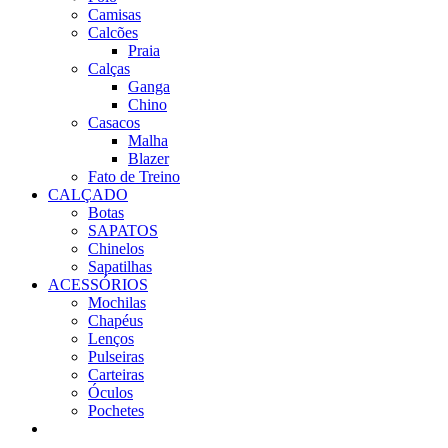
Camisas
Calcões
Praia
Calças
Ganga
Chino
Casacos
Malha
Blazer
Fato de Treino
CALÇADO
Botas
SAPATOS
Chinelos
Sapatilhas
ACESSÓRIOS
Mochilas
Chapéus
Lenços
Pulseiras
Carteiras
Óculos
Pochetes