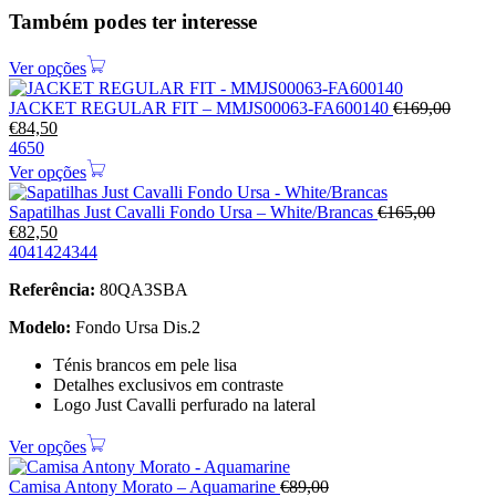
Também podes ter interesse
Ver opções
JACKET REGULAR FIT – MMJS00063-FA600140
€
169,00
€
84,50
46
50
Ver opções
Sapatilhas Just Cavalli Fondo Ursa – White/Brancas
€
165,00
€
82,50
40
41
42
43
44
Referência:
80QA3SBA
Modelo:
Fondo Ursa Dis.2
Ténis brancos em pele lisa
Detalhes exclusivos em contraste
Logo Just Cavalli perfurado na lateral
Ver opções
Camisa Antony Morato – Aquamarine
€
89,00