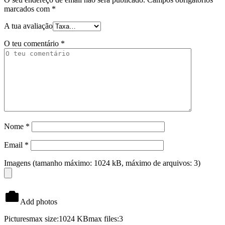
marcados com
*
A tua avaliação
O teu comentário
*
Nome
*
Email
*
Imagens (tamanho máximo: 1024 kB, máximo de arquivos: 3)
Add photos
Pictures
max size:1024 KB
max files:3