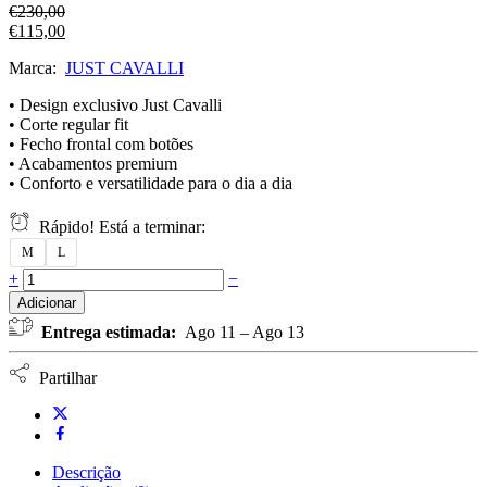
€
230,00
€
115,00
Marca:
JUST CAVALLI
• Design exclusivo Just Cavalli
• Corte regular fit
• Fecho frontal com botões
• Acabamentos premium
• Conforto e versatilidade para o dia a dia
Rápido! Está a terminar:
M
L
+
−
Adicionar
Entrega estimada:
Ago 11 – Ago 13
Partilhar
Descrição