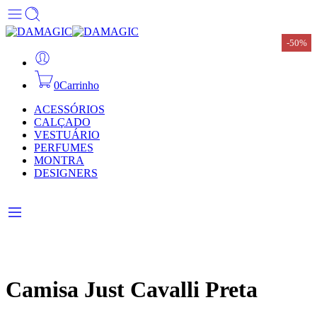
-50%
-50%
-50%
-50%
-50%
-50%
-50%
0
Carrinho
ACESSÓRIOS
CALÇADO
VESTUÁRIO
PERFUMES
MONTRA
DESIGNERS
Camisa Just Cavalli Preta