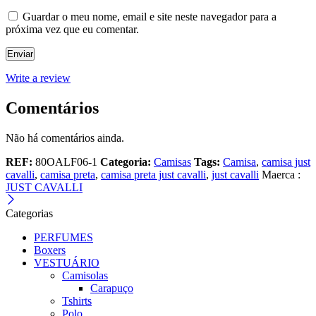
Guardar o meu nome, email e site neste navegador para a
próxima vez que eu comentar.
Write a review
Comentários
Não há comentários ainda.
REF:
80OALF06-1
Categoria:
Camisas
Tags:
Camisa
,
camisa just
cavalli
,
camisa preta
,
camisa preta just cavalli
,
just cavalli
Maerca :
JUST CAVALLI
Categorias
PERFUMES
Boxers
VESTUÁRIO
Camisolas
Carapuço
Tshirts
Polo