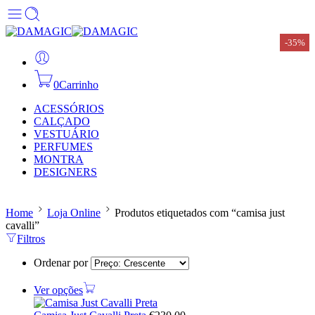
-35%
0
Carrinho
ACESSÓRIOS
CALÇADO
VESTUÁRIO
PERFUMES
MONTRA
DESIGNERS
Home
Loja Online
Produtos etiquetados com “camisa just
cavalli”
Filtros
Ordenar por
Ver opções