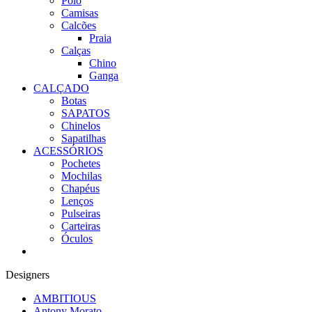
Polo
Camisas
Calcões
Praia
Calças
Chino
Ganga
CALÇADO
Botas
SAPATOS
Chinelos
Sapatilhas
ACESSÓRIOS
Pochetes
Mochilas
Chapéus
Lenços
Pulseiras
Carteiras
Óculos
Designers
AMBITIOUS
Antony Morato