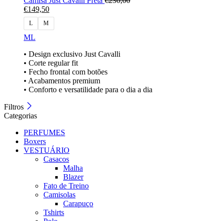
Camisa Just Cavalli Preta
€
230,00
€
149,50
L
M
M
L
• Design exclusivo Just Cavalli
• Corte regular fit
• Fecho frontal com botões
• Acabamentos premium
• Conforto e versatilidade para o dia a dia
Filtros
Categorias
PERFUMES
Boxers
VESTUÁRIO
Casacos
Malha
Blazer
Fato de Treino
Camisolas
Carapuço
Tshirts