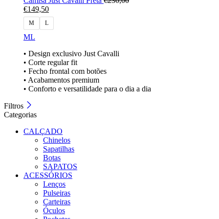
Camisa Just Cavalli Preta
€
230,00
€
149,50
M
L
M
L
• Design exclusivo Just Cavalli
• Corte regular fit
• Fecho frontal com botões
• Acabamentos premium
• Conforto e versatilidade para o dia a dia
Filtros
Categorias
CALÇADO
Chinelos
Sapatilhas
Botas
SAPATOS
ACESSÓRIOS
Lenços
Pulseiras
Carteiras
Óculos