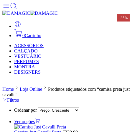
-35%
0
Carrinho
ACESSÓRIOS
CALÇADO
VESTUÁRIO
PERFUMES
MONTRA
DESIGNERS
Home
Loja Online
Produtos etiquetados com “camisa preta just
cavalli”
Filtros
Ordenar por
Ver opções