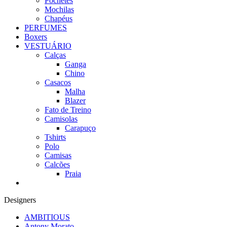
Pochetes
Mochilas
Chapéus
PERFUMES
Boxers
VESTUÁRIO
Calças
Ganga
Chino
Casacos
Malha
Blazer
Fato de Treino
Camisolas
Carapuço
Tshirts
Polo
Camisas
Calcões
Praia
Designers
AMBITIOUS
Antony Morato