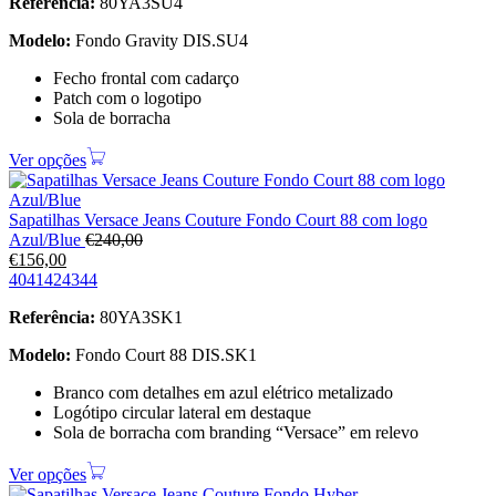
Referência:
80YA3SU4
Modelo:
Fondo Gravity DIS.SU4
Fecho frontal com cadarço
Patch com o logotipo
Sola de borracha
Ver opções
Sapatilhas Versace Jeans Couture Fondo Court 88 com logo
Azul/Blue
€
240,00
€
156,00
40
41
42
43
44
Referência:
80YA3SK1
Modelo:
Fondo Court 88 DIS.SK1
Branco com detalhes em azul elétrico metalizado
Logótipo circular lateral em destaque
Sola de borracha com branding “Versace” em relevo
Ver opções