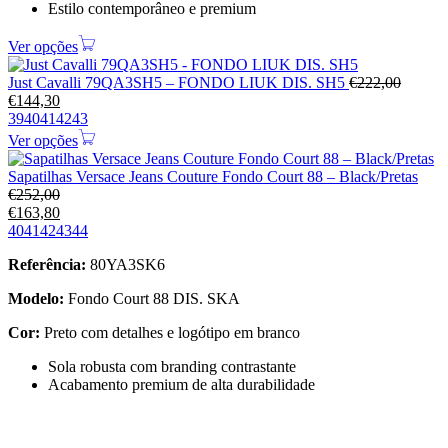
Estilo contemporâneo e premium
Ver opções
Just Cavalli 79QA3SH5 – FONDO LIUK DIS. SH5
€
222,00
€
144,30
39
40
41
42
43
Ver opções
Sapatilhas Versace Jeans Couture Fondo Court 88 – Black/Pretas
€
252,00
€
163,80
40
41
42
43
44
Referência:
80YA3SK6
Modelo:
Fondo Court 88 DIS. SKA
Cor:
Preto com detalhes e logótipo em branco
Sola robusta com branding contrastante
Acabamento premium de alta durabilidade