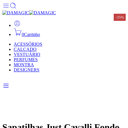
-35%
-35%
-35%
-35%
-35%
-35%
-35%
0
Carrinho
ACESSÓRIOS
CALÇADO
VESTUÁRIO
PERFUMES
MONTRA
DESIGNERS
Sapatilhas Just Cavalli Fondo