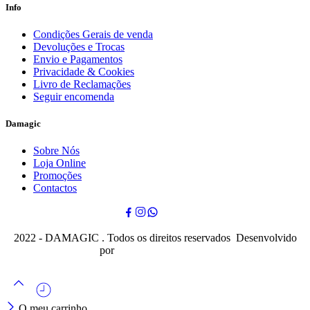
Info
Condições Gerais de venda
Devoluções e Trocas
Envio e Pagamentos
Privacidade & Cookies
Livro de Reclamações
Seguir encomenda
Damagic
Sobre Nós
Loja Online
Promoções
Contactos
2022 - DAMAGIC . Todos os direitos reservados Desenvolvido
por
Cubo Mágico Design
O meu carrinho