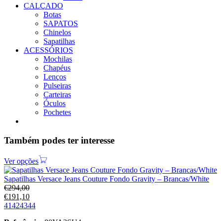
CALÇADO
Botas
SAPATOS
Chinelos
Sapatilhas
ACESSÓRIOS
Mochilas
Chapéus
Lenços
Pulseiras
Carteiras
Óculos
Pochetes
Também podes ter interesse
Ver opções
Sapatilhas Versace Jeans Couture Fondo Gravity – Brancas/White
€
294,00
€
191,10
41
42
43
44