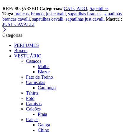
REF:
80QA3SBD
Categorias:
CALÇADO
,
Sapatilhas
Tags:
brancas
,
branco
,
just cavalli
,
sapatilhas brancas
,
sapatilhas
brancas cavalli
,
sapatilhas cavalli
,
sapatilhas just cavalli
Maerca :
JUST CAVALLI
Categorias
PERFUMES
Boxers
VESTUÁRIO
Casacos
Malha
Blazer
Fato de Treino
Camisolas
Carapuço
Tshirts
Polo
Camisas
Calcões
Praia
Calças
Ganga
Chino