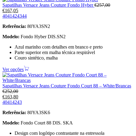
Sapatilhas Versace Jeans Couture Fondo Hyber
€
257,00
€
167,05
40
41
42
43
44
Referência:
80YA3SN2
Modelo:
Fondo Hyber DIS.SN2
Azul marinho com detalhes em branco e preto
Parte superior em malha técnica respirável
Couro sintético, malha
Ver opções
Sapatilhas Versace Jeans Couture Fondo Court 88 – White/Brancas
€
252,00
€
163,80
40
41
42
43
Referência:
80YA3SK6
Modelo:
Fondo Court 88 DIS. SKA
Design com logótipo contrastante na entressola