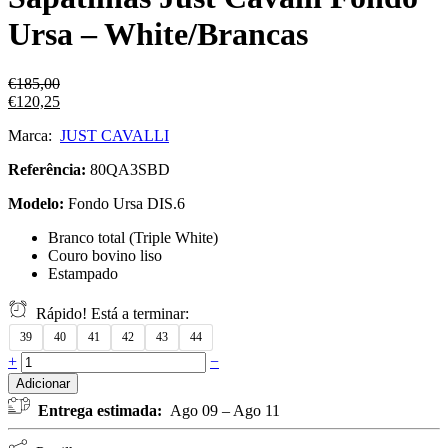
Ursa – White/Brancas
€
185,00
€
120,25
Marca:
JUST CAVALLI
Referência:
80QA3SBD
Modelo:
Fondo Ursa DIS.6
Branco total (Triple White)
Couro bovino liso
Estampado
Rápido! Está a terminar:
39
40
41
42
43
44
+
−
Adicionar
Entrega estimada:
Ago 09 – Ago 11