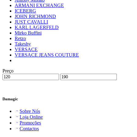
ARMANI EXCHANGE
ICEBERG
JOHN RICHMOND
JUST CAVALLI
KARL LAGERFELD
Mirko Buffini
Retzo
Takeshy
VERSACE
VERSACE JEANS COUTURE
Preço
Damagic
Sobre Nós
Loja Online
Promoções
Contactos