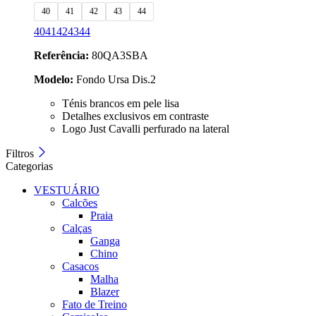
40
41
42
43
44
40
41
42
43
44
Referência:
80QA3SBA
Modelo:
Fondo Ursa Dis.2
Ténis brancos em pele lisa
Detalhes exclusivos em contraste
Logo Just Cavalli perfurado na lateral
Filtros
Categorias
VESTUÁRIO
Calcões
Praia
Calças
Ganga
Chino
Casacos
Malha
Blazer
Fato de Treino