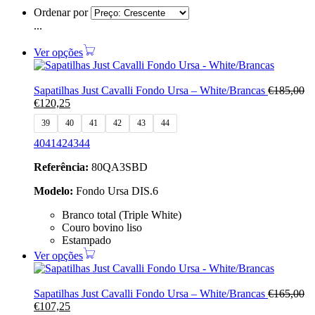
Ordenar por
...
Ver opções
Sapatilhas Just Cavalli Fondo Ursa – White/Brancas
€
185,00
€
120,25
39
40
41
42
43
44
40
41
42
43
44
Referência:
80QA3SBD
Modelo:
Fondo Ursa DIS.6
Branco total (Triple White)
Couro bovino liso
Estampado
Ver opções
Sapatilhas Just Cavalli Fondo Ursa – White/Brancas
€
165,00
€
107,25