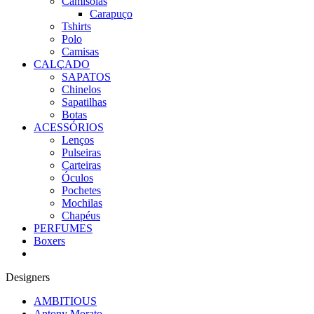
Camisolas
Carapuço
Tshirts
Polo
Camisas
CALÇADO
SAPATOS
Chinelos
Sapatilhas
Botas
ACESSÓRIOS
Lenços
Pulseiras
Carteiras
Óculos
Pochetes
Mochilas
Chapéus
PERFUMES
Boxers
Designers
AMBITIOUS
Antony Morato