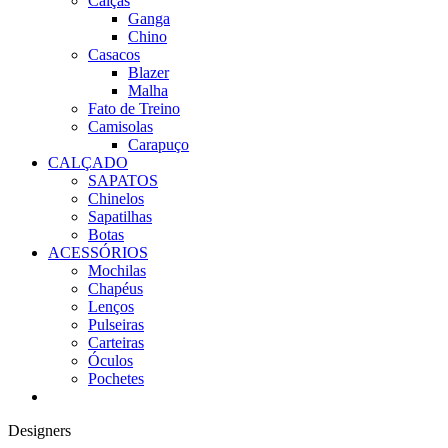
Calças
Ganga
Chino
Casacos
Blazer
Malha
Fato de Treino
Camisolas
Carapuço
CALÇADO
SAPATOS
Chinelos
Sapatilhas
Botas
ACESSÓRIOS
Mochilas
Chapéus
Lenços
Pulseiras
Carteiras
Óculos
Pochetes
Designers