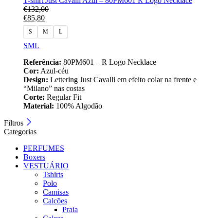
T-shirt Just Cavalli Azul – 80PM601 R Logo Necklace
€
132,00
€
85,80
S
M
L
S
M
L
Referência:
80PM601 – R Logo Necklace
Cor:
Azul‑céu
Design:
Lettering Just Cavalli em efeito colar na frente e
“Milano” nas costas
Corte:
Regular Fit
Material:
100% Algodão
Filtros
Categorias
PERFUMES
Boxers
VESTUÁRIO
Tshirts
Polo
Camisas
Calcões
Praia