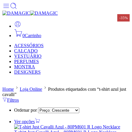
-35%
0
Carrinho
ACESSÓRIOS
CALÇADO
VESTUÁRIO
PERFUMES
MONTRA
DESIGNERS
Home
Loja Online
Produtos etiquetados com “t-shirt azul just
cavalli”
Filtros
Ordenar por
Ver opções