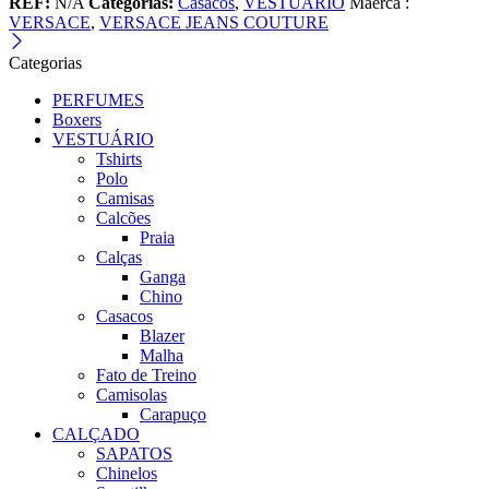
REF:
N/A
Categorias:
Casacos
,
VESTUÁRIO
Maerca :
VERSACE
,
VERSACE JEANS COUTURE
Categorias
PERFUMES
Boxers
VESTUÁRIO
Tshirts
Polo
Camisas
Calcões
Praia
Calças
Ganga
Chino
Casacos
Blazer
Malha
Fato de Treino
Camisolas
Carapuço
CALÇADO
SAPATOS
Chinelos