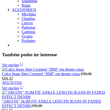
Sapatilhas
Botas
ACESSÓRIOS
Mochilas
Chapéus
Lenços
Pulseiras
Carteiras
Óculos
Pochetes
Também podes ter interesse
Ver opções
Calça Jeans Slim Cropped “JIMI” em denim cinza
€
99,00
€
64,35
30
31
32
33
34
Ver opções
“ARGON” SLIM FIT ANKLE LENGTH JEANS IN FADED
EFFECT DENIM
€
99,00