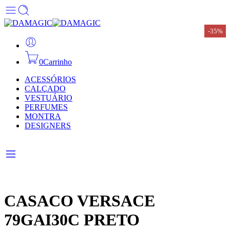
-35%
-35%
-35%
-35%
-35%
-35%
0
Carrinho
ACESSÓRIOS
CALÇADO
VESTUÁRIO
PERFUMES
MONTRA
DESIGNERS
CASACO VERSACE
79GAI30C PRETO