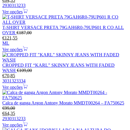
€
64,35
29
30
31
32
33
Ver opções
T-SHIRT VERSACE PRETA 79GAH6R0-79UP601 R CO ALL
OVER
€
187,00
€
121,55
M
L
Ver opções
CROPPED FIT “KARL” SKINNY JEANS WITH FADED
WASH
€
109,00
€
70,85
30
31
32
33
34
Ver opções
Calça de ganga Argon Antony Morato MMDT00264 – FA750625
€
99,00
€
64,35
29
30
31
32
33
Ver opções