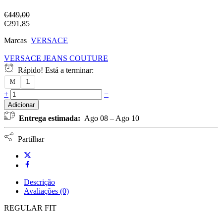
€
449,00
€
291,85
Marcas
VERSACE
VERSACE JEANS COUTURE
Rápido! Está a terminar:
M
L
+
−
Adicionar
Entrega estimada:
Ago 08 – Ago 10
Partilhar
Descrição
Avaliações (0)
REGULAR FIT