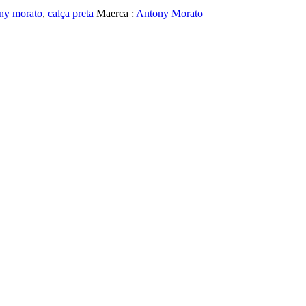
ony morato
,
calça preta
Maerca :
Antony Morato