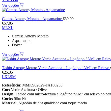
Ver opções
Camisa Antony Morato – Aquamarine
€
89,00
€
57,85
M
L
XL
Camisa Antony Morato
Aquamarine
Dover
Ver opções
T-shirt Antony Morato Verde Azeitona – Logótipo “AM” em Relevo
€
25,35
L
XL
S
M
Referência:
MMKS02629-FA100253
Cor:
Verde Azeitona / Olive
Design:
Tecido com micro-textura e logótipo “AM” em relevo no pei
Corte:
Slim Fit
Material:
Algodão de alta qualidade com toque macio