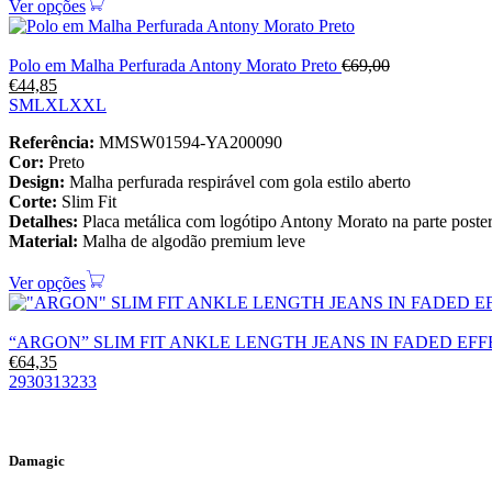
Ver opções
Polo em Malha Perfurada Antony Morato Preto
€
69,00
€
44,85
S
M
L
XL
XXL
Referência:
MMSW01594-YA200090
Cor:
Preto
Design:
Malha perfurada respirável com gola estilo aberto
Corte:
Slim Fit
Detalhes:
Placa metálica com logótipo Antony Morato na parte poster
Material:
Malha de algodão premium leve
Ver opções
“ARGON” SLIM FIT ANKLE LENGTH JEANS IN FADED EF
€
64,35
29
30
31
32
33
Damagic