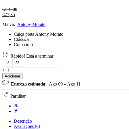
€
119,00
€
77,35
Marca:
Antony Morato
Calça preta Antony Morato
Clássica
Com cinto
Rápido! Está a terminar:
48
52
+
−
Adicionar
Entrega estimada:
Ago 09 – Ago 11
Partilhar
Descrição
Avaliações (0)