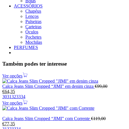
Botas
ACESSÓRIOS
Chapéus
Lenços
Pulseiras
Carteiras
Óculos
Pochetes
Mochilas
PERFUMES
Também podes ter interesse
Ver opções
Calça Jeans Slim Cropped “JIMI” em denim cinza
€
99,00
€
64,35
30
31
32
33
34
Ver opções
Calça Jeans Slim Cropped “JIMI” com Corrente
€
119,00
€
77,35
31
32
33
34