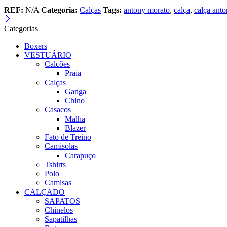
REF:
N/A
Categoria:
Calças
Tags:
antony morato
,
calça
,
calça ant
Categorias
Boxers
VESTUÁRIO
Calcões
Praia
Calças
Ganga
Chino
Casacos
Malha
Blazer
Fato de Treino
Camisolas
Carapuço
Tshirts
Polo
Camisas
CALÇADO
SAPATOS
Chinelos
Sapatilhas