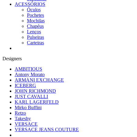
ACESSÓRIOS
Óculos
Pochetes
Mochilas
Chapéus
Lenços
Pulseiras
Carteiras
Designers
AMBITIOUS
Antony Morato
ARMANI EXCHANGE
ICEBERG
JOHN RICHMOND
JUST CAVALLI
KARL LAGERFELD
Mirko Buffini
Retzo
Takeshy
VERSACE
VERSACE JEANS COUTURE