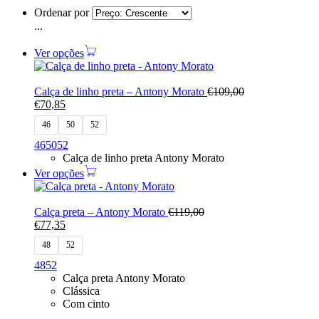
Ordenar por
...
Ver opções
Calça de linho preta – Antony Morato
€
109,00
€
70,85
46
50
52
46
50
52
Calça de linho preta Antony Morato
Ver opções
Calça preta – Antony Morato
€
119,00
€
77,35
48
52
48
52
Calça preta Antony Morato
Clássica
Com cinto