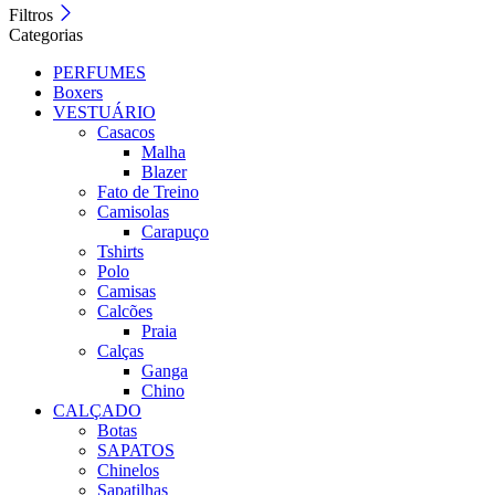
Filtros
Categorias
PERFUMES
Boxers
VESTUÁRIO
Casacos
Malha
Blazer
Fato de Treino
Camisolas
Carapuço
Tshirts
Polo
Camisas
Calcões
Praia
Calças
Ganga
Chino
CALÇADO
Botas
SAPATOS
Chinelos
Sapatilhas