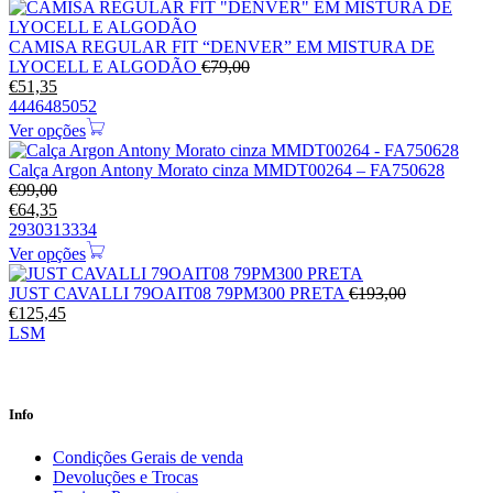
CAMISA REGULAR FIT “DENVER” EM MISTURA DE
LYOCELL E ALGODÃO
€
79,00
€
51,35
44
46
48
50
52
Ver opções
Calça Argon Antony Morato cinza MMDT00264 – FA750628
€
99,00
€
64,35
29
30
31
33
34
Ver opções
JUST CAVALLI 79OAIT08 79PM300 PRETA
€
193,00
€
125,45
L
S
M
Info
Condições Gerais de venda
Devoluções e Trocas