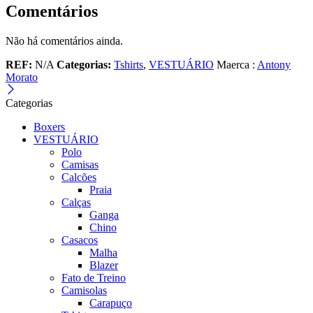
Comentários
Não há comentários ainda.
REF:
N/A
Categorias:
Tshirts
,
VESTUÁRIO
Maerca :
Antony
Morato
Categorias
Boxers
VESTUÁRIO
Polo
Camisas
Calcões
Praia
Calças
Ganga
Chino
Casacos
Malha
Blazer
Fato de Treino
Camisolas
Carapuço