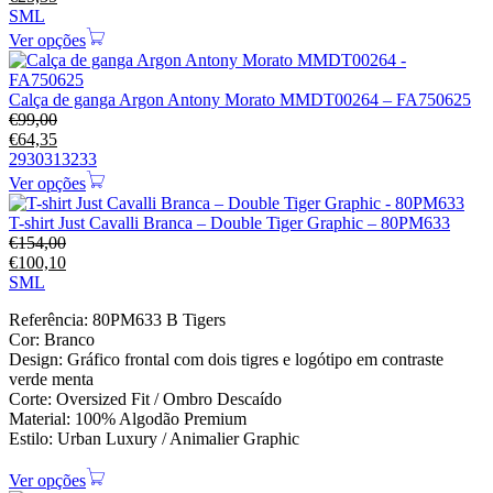
S
M
L
Ver opções
Calça de ganga Argon Antony Morato MMDT00264 – FA750625
€
99,00
€
64,35
29
30
31
32
33
Ver opções
T-shirt Just Cavalli Branca – Double Tiger Graphic – 80PM633
€
154,00
€
100,10
S
M
L
Referência: 80PM633 B Tigers
Cor: Branco
Design: Gráfico frontal com dois tigres e logótipo em contraste
verde menta
Corte: Oversized Fit / Ombro Descaído
Material: 100% Algodão Premium
Estilo: Urban Luxury / Animalier Graphic
Ver opções