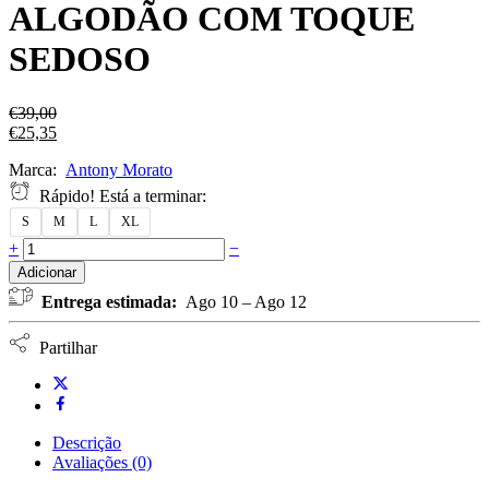
ALGODÃO COM TOQUE
SEDOSO
€
39,00
€
25,35
Marca:
Antony Morato
Rápido! Está a terminar:
S
M
L
XL
+
−
Adicionar
Entrega estimada:
Ago 10 – Ago 12
Partilhar
Descrição
Avaliações (0)