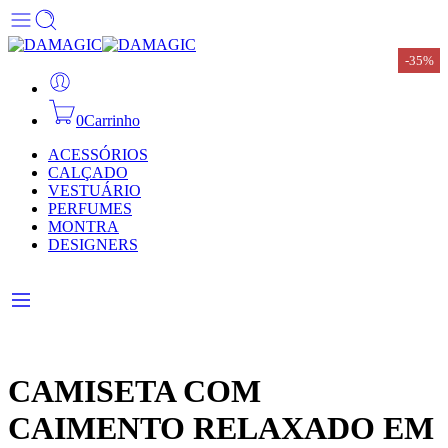
-35%
-35%
-35%
-35%
-35%
-35%
-35%
0
Carrinho
ACESSÓRIOS
CALÇADO
VESTUÁRIO
PERFUMES
MONTRA
DESIGNERS
CAMISETA COM
CAIMENTO RELAXADO EM