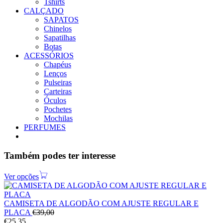
Tshirts
CALÇADO
SAPATOS
Chinelos
Sapatilhas
Botas
ACESSÓRIOS
Chapéus
Lenços
Pulseiras
Carteiras
Óculos
Pochetes
Mochilas
PERFUMES
Também podes ter interesse
Ver opções
CAMISETA DE ALGODÃO COM AJUSTE REGULAR E
PLACA
€
39,00
€
25,35