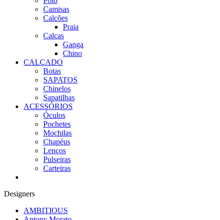
Polo
Camisas
Calcões
Praia
Calças
Ganga
Chino
CALÇADO
Botas
SAPATOS
Chinelos
Sapatilhas
ACESSÓRIOS
Óculos
Pochetes
Mochilas
Chapéus
Lenços
Pulseiras
Carteiras
Designers
AMBITIOUS
Antony Morato