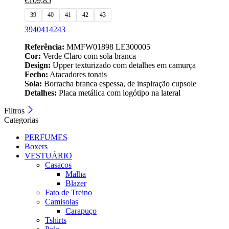
€
109,85
39
40
41
42
43
39
40
41
42
43
Referência:
MMFW01898 LE300005
Cor:
Verde Claro com sola branca
Design:
Upper texturizado com detalhes em camurça
Fecho:
Atacadores tonais
Sola:
Borracha branca espessa, de inspiração cupsole
Detalhes:
Placa metálica com logótipo na lateral
Filtros
Categorias
PERFUMES
Boxers
VESTUÁRIO
Casacos
Malha
Blazer
Fato de Treino
Camisolas
Carapuço
Tshirts