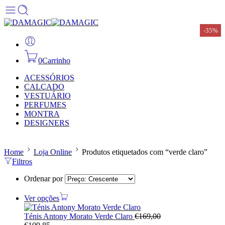
-35%
0
Carrinho
ACESSÓRIOS
CALÇADO
VESTUÁRIO
PERFUMES
MONTRA
DESIGNERS
Home
Loja Online
Produtos etiquetados com “verde claro”
Filtros
Ordenar por
Ver opções
Ténis Antony Morato Verde Claro
€
169,00