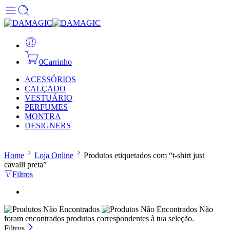
0
Carrinho
ACESSÓRIOS
CALÇADO
VESTUÁRIO
PERFUMES
MONTRA
DESIGNERS
Home
Loja Online
Produtos etiquetados com “t-shirt just
cavalli preta”
Filtros
Não
foram encontrados produtos correspondentes à tua seleção.
Filtros