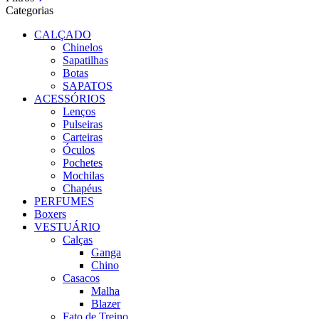
Categorias
CALÇADO
Chinelos
Sapatilhas
Botas
SAPATOS
ACESSÓRIOS
Lenços
Pulseiras
Carteiras
Óculos
Pochetes
Mochilas
Chapéus
PERFUMES
Boxers
VESTUÁRIO
Calças
Ganga
Chino
Casacos
Malha
Blazer
Fato de Treino