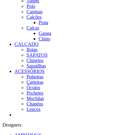
Tshirts
Polo
Camisas
Calcões
Praia
Calças
Ganga
Chino
CALÇADO
Botas
SAPATOS
Chinelos
Sapatilhas
ACESSÓRIOS
Pulseiras
Carteiras
Óculos
Pochetes
Mochilas
Chapéus
Lenços
Designers