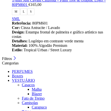
T-shirt Just Cavalli Cinzenta – Palm Tree & Graphic Logo –
80PM601
€
165,00
M
L
S
S
M
L
Referência:
80PM601
Cor:
Cinza Antracite / Lavado
Design:
Estampa frontal de palmeira e gráfico artístico nas
costas
Detalhes:
Logótipo em contraste verde menta
Material:
100% Algodão Premium
Estilo:
Tropical Urban / Street Luxury
Filtros
Categorias
PERFUMES
Boxers
VESTUÁRIO
Casacos
Malha
Blazer
Fato de Treino
Camisolas
Carapuço