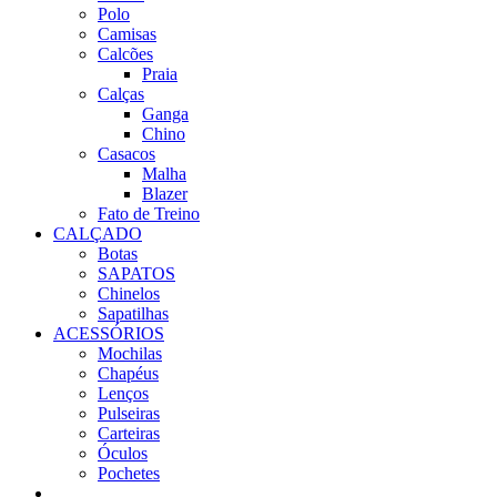
Polo
Camisas
Calcões
Praia
Calças
Ganga
Chino
Casacos
Malha
Blazer
Fato de Treino
CALÇADO
Botas
SAPATOS
Chinelos
Sapatilhas
ACESSÓRIOS
Mochilas
Chapéus
Lenços
Pulseiras
Carteiras
Óculos
Pochetes