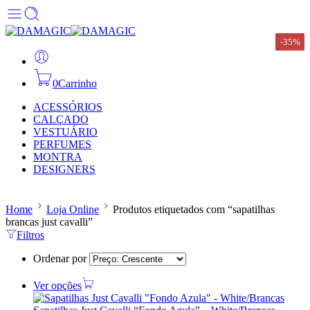
-35%
0
Carrinho
ACESSÓRIOS
CALÇADO
VESTUÁRIO
PERFUMES
MONTRA
DESIGNERS
Home
Loja Online
Produtos etiquetados com “sapatilhas
brancas just cavalli”
Filtros
Ordenar por
Ver opções