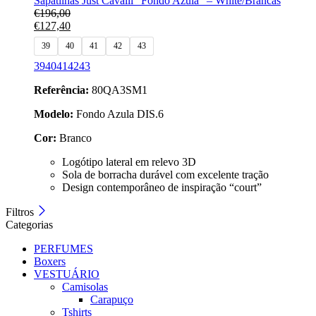
Sapatilhas Just Cavalli “Fondo Azula” – White/Brancas
€
196,00
€
127,40
39
40
41
42
43
39
40
41
42
43
Referência:
80QA3SM1
Modelo:
Fondo Azula DIS.6
Cor:
Branco
Logótipo lateral em relevo 3D
Sola de borracha durável com excelente tração
Design contemporâneo de inspiração “court”
Filtros
Categorias
PERFUMES
Boxers
VESTUÁRIO
Camisolas
Carapuço
Tshirts