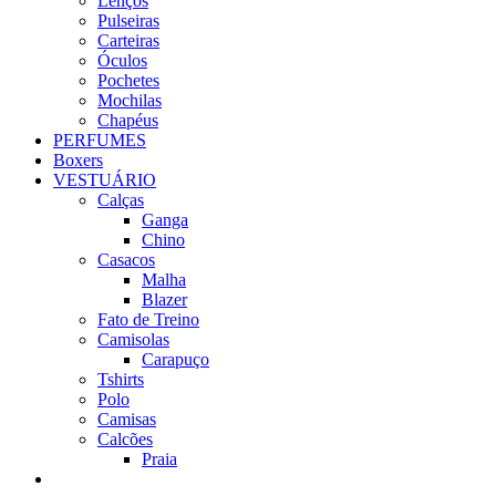
Lenços
Pulseiras
Carteiras
Óculos
Pochetes
Mochilas
Chapéus
PERFUMES
Boxers
VESTUÁRIO
Calças
Ganga
Chino
Casacos
Malha
Blazer
Fato de Treino
Camisolas
Carapuço
Tshirts
Polo
Camisas
Calcões
Praia