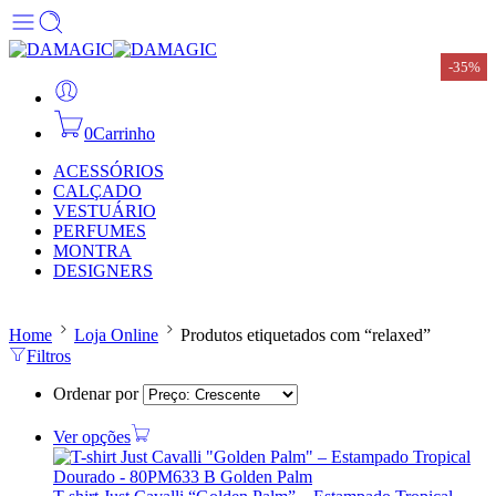
-35%
0
Carrinho
ACESSÓRIOS
CALÇADO
VESTUÁRIO
PERFUMES
MONTRA
DESIGNERS
Home
Loja Online
Produtos etiquetados com “relaxed”
Filtros
Ordenar por
Ver opções