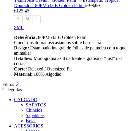
T-shirt Just Cavalli “Golden Palm” – Estampado Tropical
Dourado – 80PM633 B Golden Palm
€
193,00
€
125,45
S
M
L
S
M
L
Referência:
80PM633 B Golden Palm
Cor:
Tons dourados/castanhos sobre base clara
Design:
Estampado integral de folhas de palmeira com toque
animalier
Detalhes:
Monograma azul na frente e grafismo “Just” nas
costas
Corte:
Relaxed / Oversized Fit
Material:
100% Algodão
Filtros
Categorias
CALÇADO
SAPATOS
Chinelos
Sapatilhas
Botas
ACESSÓRIOS