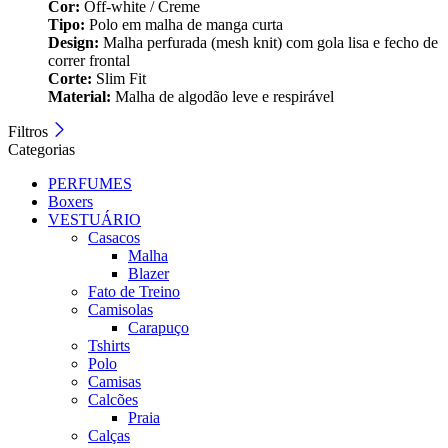
Cor:
Off‑white / Creme
Tipo:
Polo em malha de manga curta
Design:
Malha perfurada (mesh knit) com gola lisa e fecho de
correr frontal
Corte:
Slim Fit
Material:
Malha de algodão leve e respirável
Filtros
Categorias
PERFUMES
Boxers
VESTUÁRIO
Casacos
Malha
Blazer
Fato de Treino
Camisolas
Carapuço
Tshirts
Polo
Camisas
Calcões
Praia
Calças