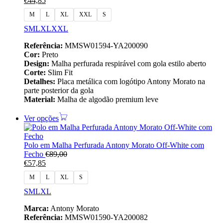
€
44,85
M
L
XL
XXL
S
S
M
L
XL
XXL
Referência:
MMSW01594-YA200090
Cor:
Preto
Design:
Malha perfurada respirável com gola estilo aberto
Corte:
Slim Fit
Detalhes:
Placa metálica com logótipo Antony Morato na
parte posterior da gola
Material:
Malha de algodão premium leve
Ver opções
Polo em Malha Perfurada Antony Morato Off‑White com
Fecho
€
89,00
€
57,85
M
L
XL
S
S
M
L
XL
Marca:
Antony Morato
Referência:
MMSW01590-YA200082