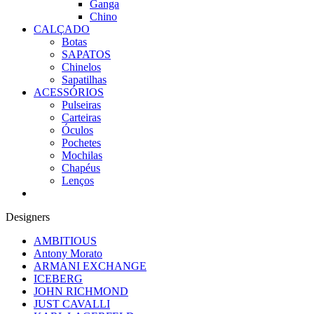
Ganga
Chino
CALÇADO
Botas
SAPATOS
Chinelos
Sapatilhas
ACESSÓRIOS
Pulseiras
Carteiras
Óculos
Pochetes
Mochilas
Chapéus
Lenços
Designers
AMBITIOUS
Antony Morato
ARMANI EXCHANGE
ICEBERG
JOHN RICHMOND
JUST CAVALLI