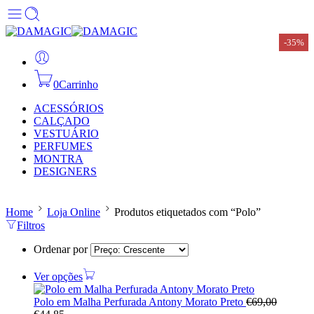
-35%
-35%
0
Carrinho
ACESSÓRIOS
CALÇADO
VESTUÁRIO
PERFUMES
MONTRA
DESIGNERS
Home
Loja Online
Produtos etiquetados com “Polo”
Filtros
Ordenar por
Ver opções
Polo em Malha Perfurada Antony Morato Preto
€
69,00