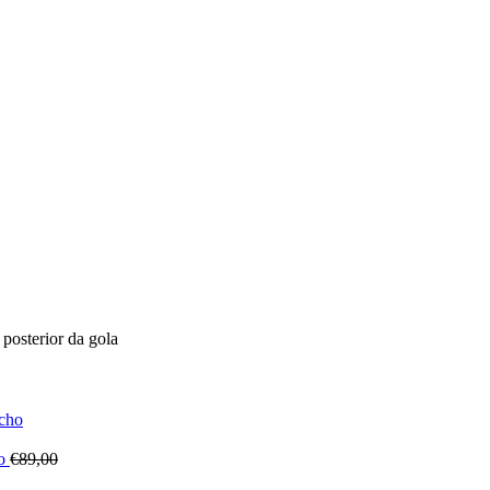
posterior da gola
ho
€
89,00