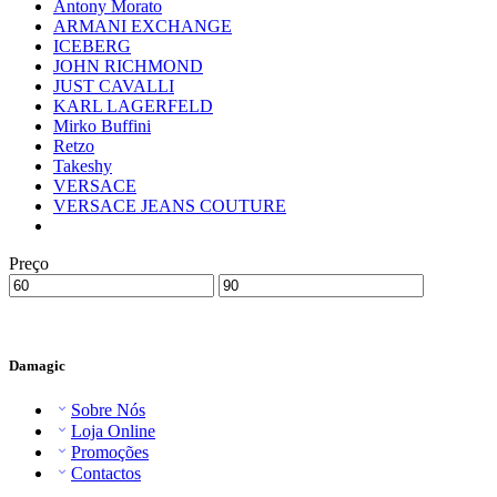
Antony Morato
ARMANI EXCHANGE
ICEBERG
JOHN RICHMOND
JUST CAVALLI
KARL LAGERFELD
Mirko Buffini
Retzo
Takeshy
VERSACE
VERSACE JEANS COUTURE
Preço
Damagic
Sobre Nós
Loja Online
Promoções
Contactos