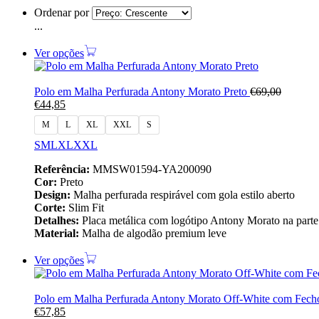
Ordenar por
...
Ver opções
Polo em Malha Perfurada Antony Morato Preto
€
69,00
€
44,85
M
L
XL
XXL
S
S
M
L
XL
XXL
Referência:
MMSW01594-YA200090
Cor:
Preto
Design:
Malha perfurada respirável com gola estilo aberto
Corte:
Slim Fit
Detalhes:
Placa metálica com logótipo Antony Morato na parte 
Material:
Malha de algodão premium leve
Ver opções
Polo em Malha Perfurada Antony Morato Off‑White com Fec
€
57,85