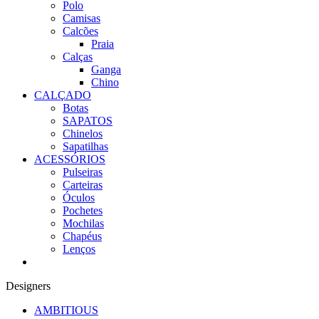
Polo
Camisas
Calcões
Praia
Calças
Ganga
Chino
CALÇADO
Botas
SAPATOS
Chinelos
Sapatilhas
ACESSÓRIOS
Pulseiras
Carteiras
Óculos
Pochetes
Mochilas
Chapéus
Lenços
Designers
AMBITIOUS