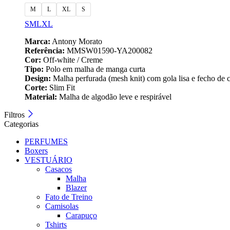
M
L
XL
S
S
M
L
XL
Marca:
Antony Morato
Referência:
MMSW01590-YA200082
Cor:
Off‑white / Creme
Tipo:
Polo em malha de manga curta
Design:
Malha perfurada (mesh knit) com gola lisa e fecho de co
Corte:
Slim Fit
Material:
Malha de algodão leve e respirável
Filtros
Categorias
PERFUMES
Boxers
VESTUÁRIO
Casacos
Malha
Blazer
Fato de Treino
Camisolas
Carapuço
Tshirts