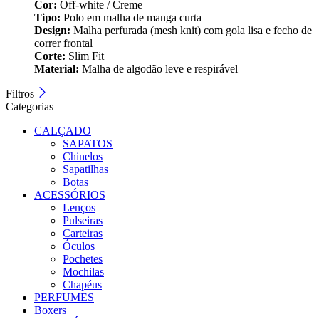
Cor:
Off‑white / Creme
Tipo:
Polo em malha de manga curta
Design:
Malha perfurada (mesh knit) com gola lisa e fecho de
correr frontal
Corte:
Slim Fit
Material:
Malha de algodão leve e respirável
Filtros
Categorias
CALÇADO
SAPATOS
Chinelos
Sapatilhas
Botas
ACESSÓRIOS
Lenços
Pulseiras
Carteiras
Óculos
Pochetes
Mochilas
Chapéus
PERFUMES
Boxers