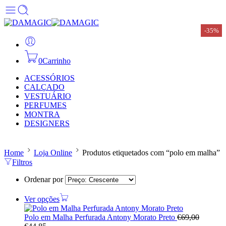
-35%
-35%
0
Carrinho
ACESSÓRIOS
CALÇADO
VESTUÁRIO
PERFUMES
MONTRA
DESIGNERS
Home
Loja Online
Produtos etiquetados com “polo em malha”
Filtros
Ordenar por
Ver opções
Polo em Malha Perfurada Antony Morato Preto
€
69,00