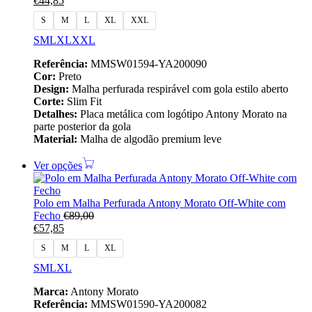
€
44,85
S
M
L
XL
XXL
S
M
L
XL
XXL
Referência:
MMSW01594-YA200090
Cor:
Preto
Design:
Malha perfurada respirável com gola estilo aberto
Corte:
Slim Fit
Detalhes:
Placa metálica com logótipo Antony Morato na
parte posterior da gola
Material:
Malha de algodão premium leve
Ver opções
Polo em Malha Perfurada Antony Morato Off‑White com
Fecho
€
89,00
€
57,85
S
M
L
XL
S
M
L
XL
Marca:
Antony Morato
Referência:
MMSW01590-YA200082