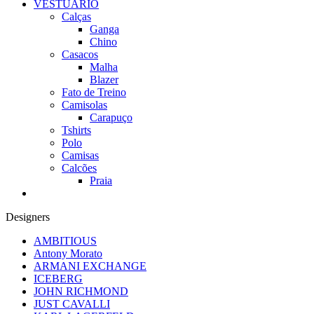
VESTUÁRIO
Calças
Ganga
Chino
Casacos
Malha
Blazer
Fato de Treino
Camisolas
Carapuço
Tshirts
Polo
Camisas
Calcões
Praia
Designers
AMBITIOUS
Antony Morato
ARMANI EXCHANGE
ICEBERG
JOHN RICHMOND
JUST CAVALLI