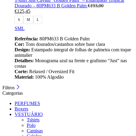
T-shirt Just Cavalli “Golden Palm” – Estampado Tropical
Dourado – 80PM633 B Golden Palm
€
193,00
€
125,45
S
M
L
S
M
L
Referência:
80PM633 B Golden Palm
Cor:
Tons dourados/castanhos sobre base clara
Design:
Estampado integral de folhas de palmeira com toque
animalier
Detalhes:
Monograma azul na frente e grafismo “Just” nas
costas
Corte:
Relaxed / Oversized Fit
Material:
100% Algodão
Filtros
Categorias
PERFUMES
Boxers
VESTUÁRIO
Tshirts
Polo
Camisas