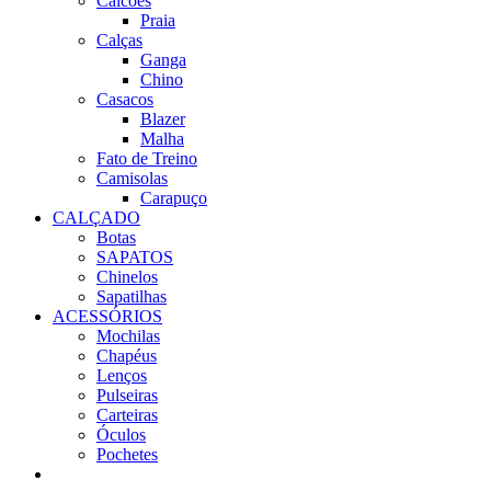
Calcões
Praia
Calças
Ganga
Chino
Casacos
Blazer
Malha
Fato de Treino
Camisolas
Carapuço
CALÇADO
Botas
SAPATOS
Chinelos
Sapatilhas
ACESSÓRIOS
Mochilas
Chapéus
Lenços
Pulseiras
Carteiras
Óculos
Pochetes