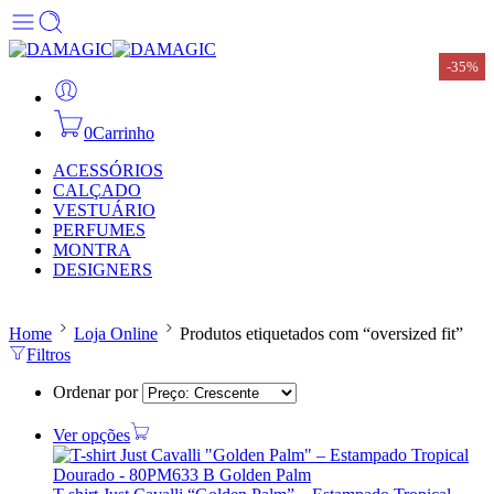
-35%
0
Carrinho
ACESSÓRIOS
CALÇADO
VESTUÁRIO
PERFUMES
MONTRA
DESIGNERS
Home
Loja Online
Produtos etiquetados com “oversized fit”
Filtros
Ordenar por
Ver opções