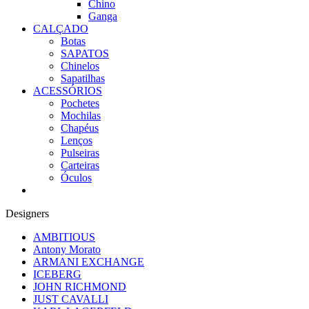
Chino
Ganga
CALÇADO
Botas
SAPATOS
Chinelos
Sapatilhas
ACESSÓRIOS
Pochetes
Mochilas
Chapéus
Lenços
Pulseiras
Carteiras
Óculos
Designers
AMBITIOUS
Antony Morato
ARMANI EXCHANGE
ICEBERG
JOHN RICHMOND
JUST CAVALLI