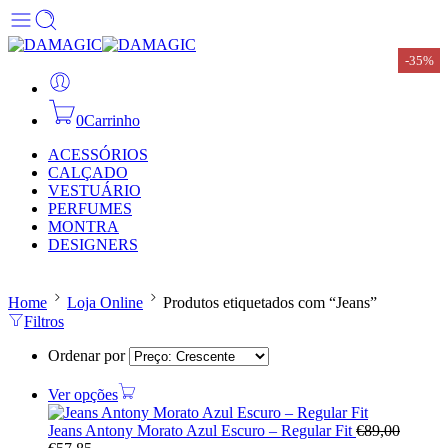
-35%
-35%
0
Carrinho
ACESSÓRIOS
CALÇADO
VESTUÁRIO
PERFUMES
MONTRA
DESIGNERS
Home
Loja Online
Produtos etiquetados com “Jeans”
Filtros
Ordenar por
Ver opções
Jeans Antony Morato Azul Escuro – Regular Fit
€
89,00