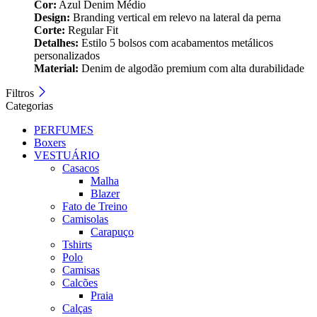
Cor:
Azul Denim Médio
Design:
Branding vertical em relevo na lateral da perna
Corte:
Regular Fit
Detalhes:
Estilo 5 bolsos com acabamentos metálicos
personalizados
Material:
Denim de algodão premium com alta durabilidade
Filtros
Categorias
PERFUMES
Boxers
VESTUÁRIO
Casacos
Malha
Blazer
Fato de Treino
Camisolas
Carapuço
Tshirts
Polo
Camisas
Calcões
Praia
Calças