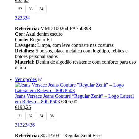
€
57,85
32
33
34
32
33
34
Referência:
MMDT00264-FA750398
Cor:
Azul denim escuro
Corte:
Regular Fit
Lavagem:
Limpa, com leve contraste nas costuras
Detalhes:
5 bolsos, placa metálica com logótipo, rebites e
botões personalizados
Material:
Denim de algodão resistente com conforto para uso
diário
Ver opções
Jeans Versace Jeans Couture “Regular Zenit” – Logo Lateral
em Relevo – 80UP503
€
305,00
€
198,25
31
32
34
36
31
32
34
36
Referência:
80UP503 – Regular Zenit Esse