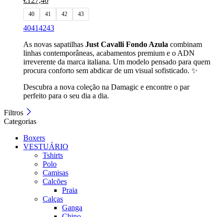
€
127,40
40
41
42
43
40
41
42
43
As novas sapatilhas
Just Cavalli Fondo Azula
combinam
linhas contemporâneas, acabamentos premium e o ADN
irreverente da marca italiana. Um modelo pensado para quem
procura conforto sem abdicar de um visual sofisticado. ✨
Descubra a nova coleção na Damagic e encontre o par
perfeito para o seu dia a dia.
Filtros
Categorias
Boxers
VESTUÁRIO
Tshirts
Polo
Camisas
Calcões
Praia
Calças
Ganga
Chino