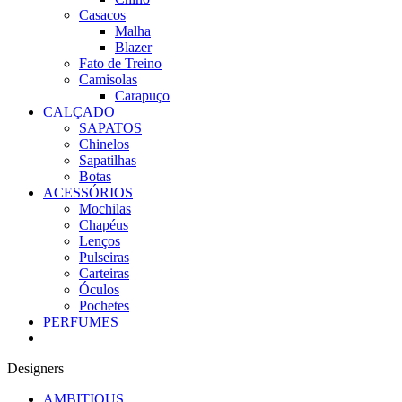
Casacos
Malha
Blazer
Fato de Treino
Camisolas
Carapuço
CALÇADO
SAPATOS
Chinelos
Sapatilhas
Botas
ACESSÓRIOS
Mochilas
Chapéus
Lenços
Pulseiras
Carteiras
Óculos
Pochetes
PERFUMES
Designers
AMBITIOUS