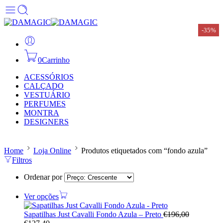
-35%
0
Carrinho
ACESSÓRIOS
CALÇADO
VESTUÁRIO
PERFUMES
MONTRA
DESIGNERS
Home
Loja Online
Produtos etiquetados com “fondo azula”
Filtros
Ordenar por
Ver opções
Sapatilhas Just Cavalli Fondo Azula – Preto
€
196,00