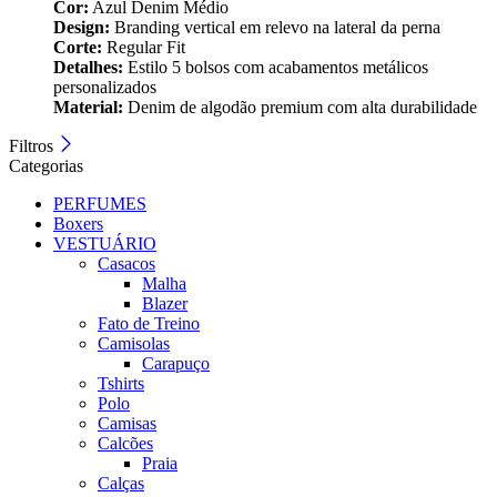
Cor:
Azul Denim Médio
Design:
Branding vertical em relevo na lateral da perna
Corte:
Regular Fit
Detalhes:
Estilo 5 bolsos com acabamentos metálicos
personalizados
Material:
Denim de algodão premium com alta durabilidade
Filtros
Categorias
PERFUMES
Boxers
VESTUÁRIO
Casacos
Malha
Blazer
Fato de Treino
Camisolas
Carapuço
Tshirts
Polo
Camisas
Calcões
Praia
Calças