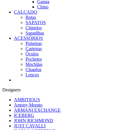
Ganga
Chino
CALÇADO
Botas
SAPATOS
Chinelos
Sapatilhas
ACESSÓRIOS
Pulseiras
Carteiras
Óculos
Pochetes
Mochilas
Chapéus
Lenços
Designers
AMBITIOUS
Antony Morato
ARMANI EXCHANGE
ICEBERG
JOHN RICHMOND
JUST CAVALLI