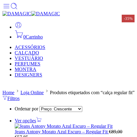
-35%
-35%
0
Carrinho
ACESSÓRIOS
CALÇADO
VESTUÁRIO
PERFUMES
MONTRA
DESIGNERS
Home
Loja Online
Produtos etiquetados com “calça regular fit”
Filtros
Ordenar por
Ver opções
Jeans Antony Morato Azul Escuro – Regular Fit
€
89,00