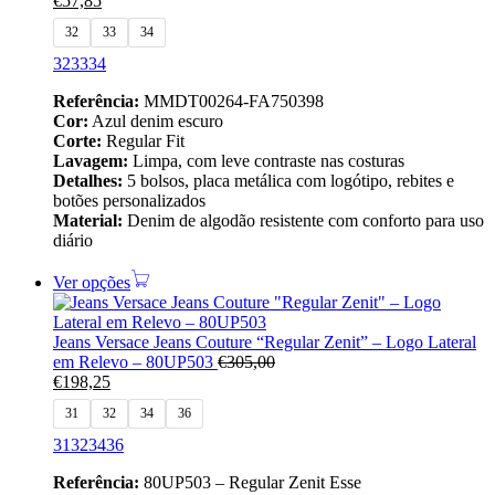
€
57,85
32
33
34
32
33
34
Referência:
MMDT00264-FA750398
Cor:
Azul denim escuro
Corte:
Regular Fit
Lavagem:
Limpa, com leve contraste nas costuras
Detalhes:
5 bolsos, placa metálica com logótipo, rebites e
botões personalizados
Material:
Denim de algodão resistente com conforto para uso
diário
Ver opções
Jeans Versace Jeans Couture “Regular Zenit” – Logo Lateral
em Relevo – 80UP503
€
305,00
€
198,25
31
32
34
36
31
32
34
36
Referência:
80UP503 – Regular Zenit Esse