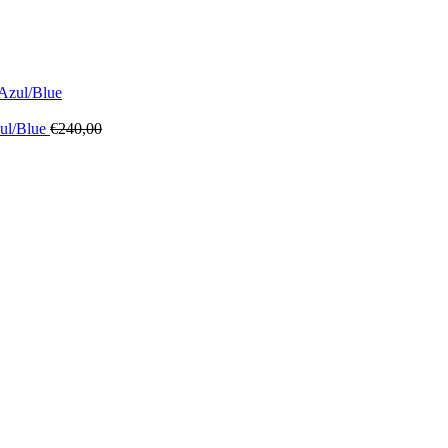
zul/Blue
€
240,00