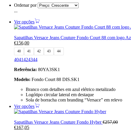
Ordenar por
...
Ver opções
Sapatilhas Versace Jeans Couture Fondo Court 88 com logo A
€
156,00
40
41
42
43
44
40
41
42
43
44
Referência:
80YA3SK1
Modelo:
Fondo Court 88 DIS.SK1
Branco com detalhes em azul elétrico metalizado
Logótipo circular lateral em destaque
Sola de borracha com branding “Versace” em relevo
Ver opções
Sapatilhas Versace Jeans Couture Fondo Hyber
€
257,00
€
167,05