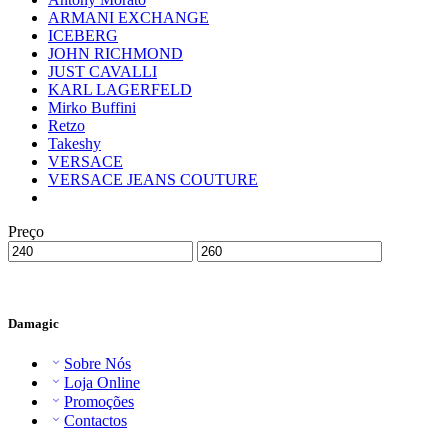
ARMANI EXCHANGE
ICEBERG
JOHN RICHMOND
JUST CAVALLI
KARL LAGERFELD
Mirko Buffini
Retzo
Takeshy
VERSACE
VERSACE JEANS COUTURE
Preço
Damagic
Sobre Nós
Loja Online
Promoções
Contactos