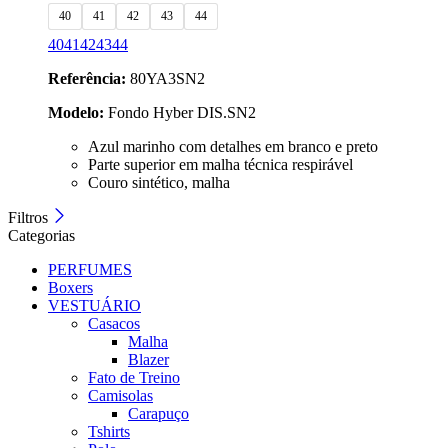
40
41
42
43
44
40
41
42
43
44
Referência:
80YA3SN2
Modelo:
Fondo Hyber DIS.SN2
Azul marinho com detalhes em branco e preto
Parte superior em malha técnica respirável
Couro sintético, malha
Filtros
Categorias
PERFUMES
Boxers
VESTUÁRIO
Casacos
Malha
Blazer
Fato de Treino
Camisolas
Carapuço
Tshirts