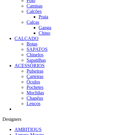
Polo
Camisas
Calcões
Praia
Calças
Ganga
Chino
CALÇADO
Botas
SAPATOS
Chinelos
Sapatilhas
ACESSÓRIOS
Pulseiras
Carteiras
Óculos
Pochetes
Mochilas
Chapéus
Lenços
Designers
AMBITIOUS
Antony Morato