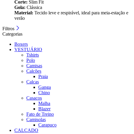
Corte:
Slim Fit
Gola:
Clássica
Material:
Tecido leve e respirável, ideal para meia-estação e
verão
Filtros
Categorias
Boxers
VESTUÁRIO
Tshirts
Polo
Camisas
Calcões
Praia
Calças
Ganga
Chino
Casacos
Malha
Blazer
Fato de Treino
Camisolas
Carapuço
CALÇADO