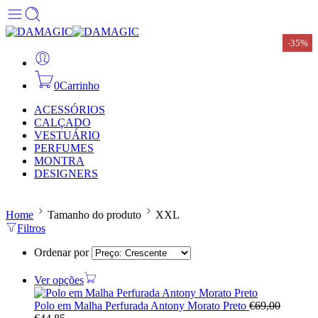
-35%
-35%
0
Carrinho
ACESSÓRIOS
CALÇADO
VESTUÁRIO
PERFUMES
MONTRA
DESIGNERS
Home
Tamanho do produto
XXL
Filtros
Ordenar por
Ver opções
Polo em Malha Perfurada Antony Morato Preto
€
69,00