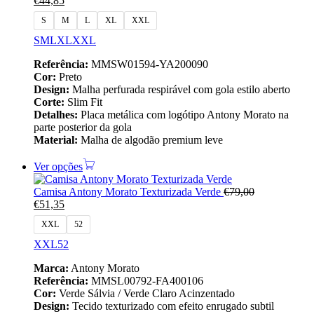
€
44,85
S
M
L
XL
XXL
S
M
L
XL
XXL
Referência:
MMSW01594-YA200090
Cor:
Preto
Design:
Malha perfurada respirável com gola estilo aberto
Corte:
Slim Fit
Detalhes:
Placa metálica com logótipo Antony Morato na
parte posterior da gola
Material:
Malha de algodão premium leve
Ver opções
Camisa Antony Morato Texturizada Verde
€
79,00
€
51,35
XXL
52
XXL
52
Marca:
Antony Morato
Referência:
MMSL00792-FA400106
Cor:
Verde Sálvia / Verde Claro Acinzentado
Design:
Tecido texturizado com efeito enrugado subtil