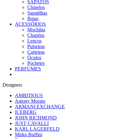
SAPATOS
Chinelos
Sapatilhas
Botas
ACESSÓRIOS
Mochilas
Chapéus
Lenços
Pulseiras
Carteiras
Óculos
Pochetes
PERFUMES
Designers
AMBITIOUS
Antony Morato
ARMANI EXCHANGE
ICEBERG
JOHN RICHMOND
JUST CAVALLI
KARL LAGERFELD
Mirko Buffini