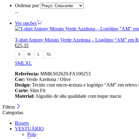
Ordenar por
...
Ver opções
T-shirt Antony Morato Verde Azeitona – Logótipo “AM” em 
€
25,35
S
M
L
XL
S
M
L
XL
Referência:
MMKS02629-FA100253
Cor:
Verde Azeitona / Olive
Design:
Tecido com micro-textura e logótipo “AM” em relevo 
Corte:
Slim Fit
Material:
Algodão de alta qualidade com toque macio
Filtros
Categorias
Boxers
VESTUÁRIO
Polo