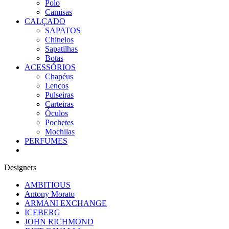
Polo
Camisas
CALÇADO
SAPATOS
Chinelos
Sapatilhas
Botas
ACESSÓRIOS
Chapéus
Lenços
Pulseiras
Carteiras
Óculos
Pochetes
Mochilas
PERFUMES
Designers
AMBITIOUS
Antony Morato
ARMANI EXCHANGE
ICEBERG
JOHN RICHMOND