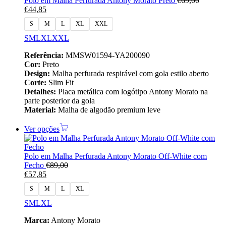
Polo em Malha Perfurada Antony Morato Preto
€
69,00
€
44,85
S
M
L
XL
XXL
S
M
L
XL
XXL
Referência:
MMSW01594-YA200090
Cor:
Preto
Design:
Malha perfurada respirável com gola estilo aberto
Corte:
Slim Fit
Detalhes:
Placa metálica com logótipo Antony Morato na
parte posterior da gola
Material:
Malha de algodão premium leve
Ver opções
Polo em Malha Perfurada Antony Morato Off‑White com
Fecho
€
89,00
€
57,85
S
M
L
XL
S
M
L
XL
Marca:
Antony Morato