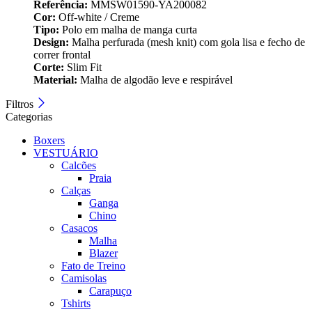
Referência:
MMSW01590-YA200082
Cor:
Off‑white / Creme
Tipo:
Polo em malha de manga curta
Design:
Malha perfurada (mesh knit) com gola lisa e fecho de
correr frontal
Corte:
Slim Fit
Material:
Malha de algodão leve e respirável
Filtros
Categorias
Boxers
VESTUÁRIO
Calcões
Praia
Calças
Ganga
Chino
Casacos
Malha
Blazer
Fato de Treino
Camisolas
Carapuço
Tshirts