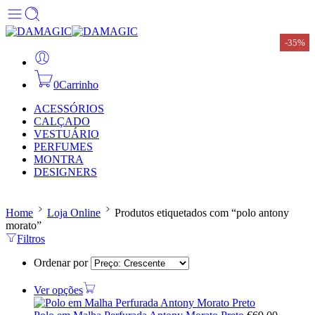
-35%
-35%
0
Carrinho
ACESSÓRIOS
CALÇADO
VESTUÁRIO
PERFUMES
MONTRA
DESIGNERS
Home
Loja Online
Produtos etiquetados com “polo antony
morato”
Filtros
Ordenar por
Ver opções