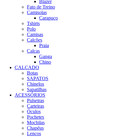
Blazer
Fato de Treino
Camisolas
Carapuço
Tshirts
Polo
Camisas
Calcões
Praia
Calças
Ganga
Chino
CALÇADO
Botas
SAPATOS
Chinelos
Sapatilhas
ACESSÓRIOS
Pulseiras
Carteiras
Óculos
Pochetes
Mochilas
Chapéus
Lenços