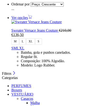
Ordenar por
...
Ver opções
Sweater Versace Jeans Couture
€
210,00
€
136,50
M
L
XL
S
S
M
L
XL
Bainha, gola e punhos canelados.
Regular fit.
Composição: 100% Algodão.
Modelo: Logo Rubber.
Filtros
Categorias
PERFUMES
Boxers
VESTUÁRIO
Casacos
Malha