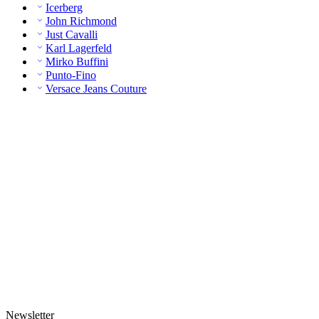
Icerberg
John Richmond
Just Cavalli
Karl Lagerfeld
Mirko Buffini
Punto-Fino
Versace Jeans Couture
Newsletter