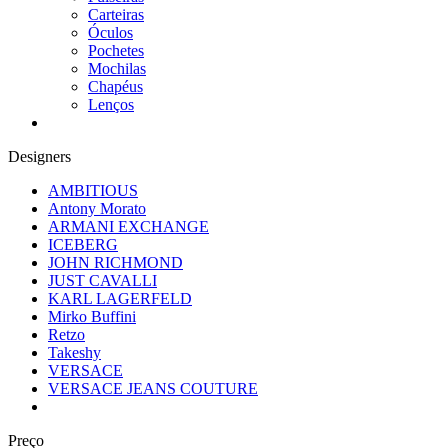
Carteiras
Óculos
Pochetes
Mochilas
Chapéus
Lenços
Designers
AMBITIOUS
Antony Morato
ARMANI EXCHANGE
ICEBERG
JOHN RICHMOND
JUST CAVALLI
KARL LAGERFELD
Mirko Buffini
Retzo
Takeshy
VERSACE
VERSACE JEANS COUTURE
Preço