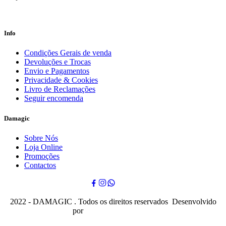
Info
Condições Gerais de venda
Devoluções e Trocas
Envio e Pagamentos
Privacidade & Cookies
Livro de Reclamações
Seguir encomenda
Damagic
Sobre Nós
Loja Online
Promoções
Contactos
2022 - DAMAGIC . Todos os direitos reservados Desenvolvido
por
Cubo Mágico Design