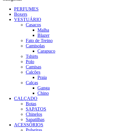
PERFUMES
Boxers
VESTUÁRIO
Casacos
Malha
Blazer
Fato de Treino
Camisolas
Carapuço
Tshirts
Polo
Camisas
Calcões
Praia
Calças
Ganga
Chino
CALÇADO
Botas
SAPATOS
Chinelos
Sapatilhas
ACESSÓRIOS
Pulseiras